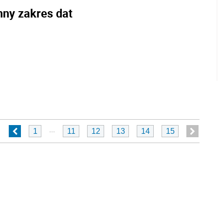
nny zakres dat
...
1
11
12
13
14
15