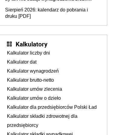
dodatkowe badania. Ten benefit się
Sierpień 2026: kalendarz do pobrania i
sprawdza
druku [PDF]
Kalkulatory
Kalkulator liczby dni
Kalkulator dat
Kalkulator wynagrodzeń
Kalkulator brutto-netto
Kalkulator umów zlecenia
Kalkulator umów o dzieło
Kalkulator dla przedsiębiorców Polski Ład
Kalkulator składki zdrowotnej dla
przedsiębiorcy
Kalkulator składki wypadkowej