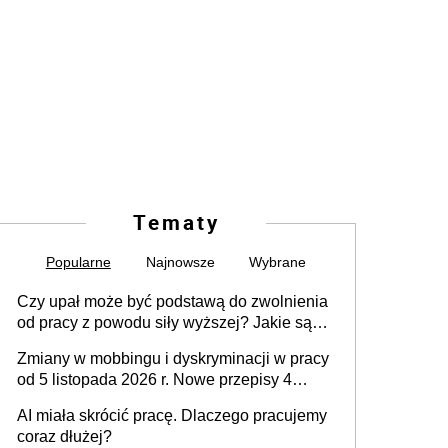
Tematy
Popularne
Najnowsze
Wybrane
Czy upał może być podstawą do zwolnienia
od pracy z powodu siły wyższej? Jakie są
obowiązki pracodawcy
Zmiany w mobbingu i dyskryminacji w pracy
od 5 listopada 2026 r. Nowe przepisy 4
sierpnia zostały ogłoszone w Dzienniku
AI miała skrócić pracę. Dlaczego pracujemy
Ustaw
coraz dłużej?