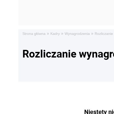
»
»
»
Strona główna
Kadry
Wynagrodzenia
Rozliczani
Rozliczanie wynag
Niestety ni