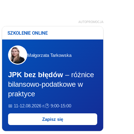
AUTOPROMOCJA
SZKOLENIE ONLINE
Małgorzata Tarkowska
JPK bez błędów
– różnice
bilansowo-podatkowe w
praktyce
📅 11-12.08.2026 r.
🕐 9:00-15:00
Zapisz się