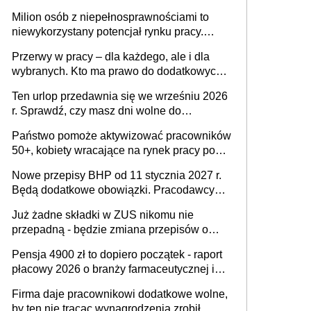
Milion osób z niepełnosprawnościami to
niewykorzystany potencjał rynku pracy.
Problemem nie jest brak kandydatów,
Przerwy w pracy – dla każdego, ale i dla
dofinansowań czy refundacji, ale bariery po
wybranych. Kto ma prawo do dodatkowych
stronie systemu i świadomości
15 minut?
pracodawców [WYWIAD]
Ten urlop przedawnia się we wrześniu 2026
r. Sprawdź, czy masz dni wolne do
wykorzystania
Państwo pomoże aktywizować pracowników
50+, kobiety wracające na rynek pracy po
urodzeniu dzieci, osoby przewlekle chore i
Nowe przepisy BHP od 11 stycznia 2027 r.
osoby neuroatypowe. Powstanie Fundusz
Będą dodatkowe obowiązki. Pracodawcy
na rzecz Inkluzywności w Zatrudnianiu?
dostają czas na przygotowanie się do zmian
Już żadne składki w ZUS nikomu nie
przepadną - będzie zmiana przepisów o
przedawnieniu i niepodleganiu
Pensja 4900 zł to dopiero początek - raport
ubezpieczeniom społecznym
płacowy 2026 o branży farmaceutycznej i
chemicznej
Firma daje pracownikowi dodatkowe wolne,
by ten nie tracąc wynagrodzenia zrobił