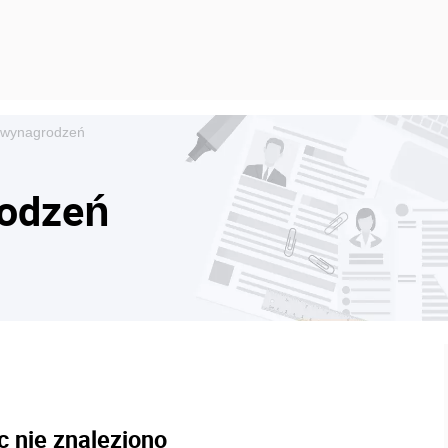
e wynagrodzeń
rodzeń
c nie znaleziono