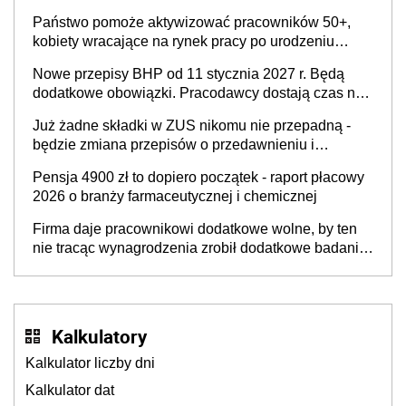
Państwo pomoże aktywizować pracowników 50+,
kobiety wracające na rynek pracy po urodzeniu
dzieci, osoby przewlekle chore i osoby
Nowe przepisy BHP od 11 stycznia 2027 r. Będą
neuroatypowe. Powstanie Fundusz na rzecz
dodatkowe obowiązki. Pracodawcy dostają czas na
Inkluzywności w Zatrudnianiu?
przygotowanie się do zmian
Już żadne składki w ZUS nikomu nie przepadną -
będzie zmiana przepisów o przedawnieniu i
niepodleganiu ubezpieczeniom społecznym
Pensja 4900 zł to dopiero początek - raport płacowy
2026 o branży farmaceutycznej i chemicznej
Firma daje pracownikowi dodatkowe wolne, by ten
nie tracąc wynagrodzenia zrobił dodatkowe badania.
Ten benefit się sprawdza
Kalkulatory
Kalkulator liczby dni
Kalkulator dat