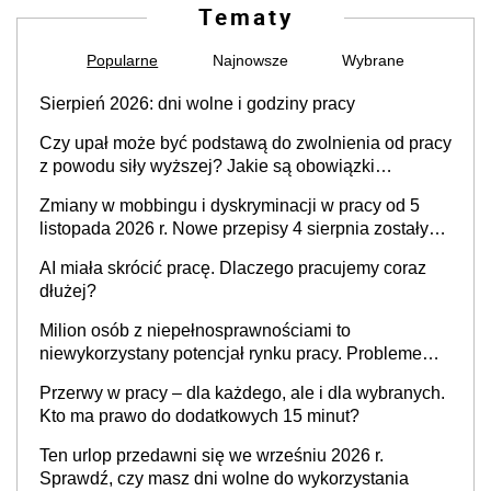
Tematy
Popularne
Najnowsze
Wybrane
Sierpień 2026: dni wolne i godziny pracy
Czy upał może być podstawą do zwolnienia od pracy
z powodu siły wyższej? Jakie są obowiązki
pracodawcy
Zmiany w mobbingu i dyskryminacji w pracy od 5
listopada 2026 r. Nowe przepisy 4 sierpnia zostały
ogłoszone w Dzienniku Ustaw
AI miała skrócić pracę. Dlaczego pracujemy coraz
dłużej?
Milion osób z niepełnosprawnościami to
niewykorzystany potencjał rynku pracy. Problemem
nie jest brak kandydatów, dofinansowań czy
Przerwy w pracy – dla każdego, ale i dla wybranych.
refundacji, ale bariery po stronie systemu i
Kto ma prawo do dodatkowych 15 minut?
świadomości pracodawców [WYWIAD]
Ten urlop przedawni się we wrześniu 2026 r.
Sprawdź, czy masz dni wolne do wykorzystania