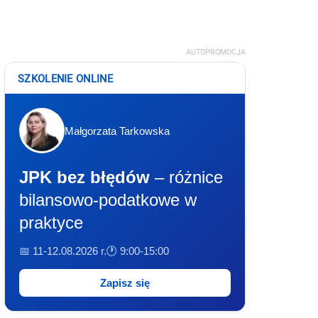
AUTOPROMOCJA
SZKOLENIE ONLINE
Małgorzata Tarkowska
JPK bez błędów
– różnice
bilansowo-podatkowe w
praktyce
📅 11-12.08.2026 r.
🕐 9:00-15:00
Zapisz się