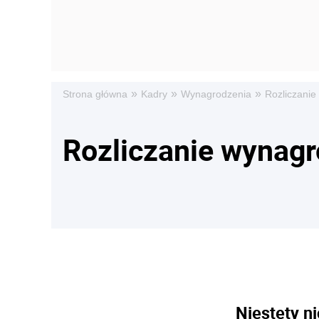
»
»
»
Strona główna
Kadry
Wynagrodzenia
Rozliczani
Rozliczanie wynag
Niestety ni