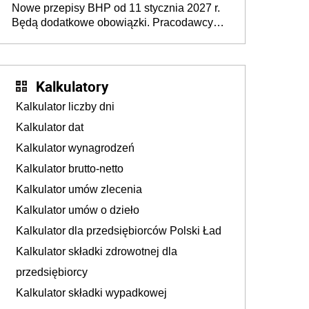
Nowe przepisy BHP od 11 stycznia 2027 r.
osoby neuroatypowe. Powstanie Fundusz
Będą dodatkowe obowiązki. Pracodawcy
na rzecz Inkluzywności w Zatrudnianiu?
dostają czas na przygotowanie się do zmian
Kalkulatory
Kalkulator liczby dni
Kalkulator dat
Kalkulator wynagrodzeń
Kalkulator brutto-netto
Kalkulator umów zlecenia
Kalkulator umów o dzieło
Kalkulator dla przedsiębiorców Polski Ład
Kalkulator składki zdrowotnej dla
przedsiębiorcy
Kalkulator składki wypadkowej