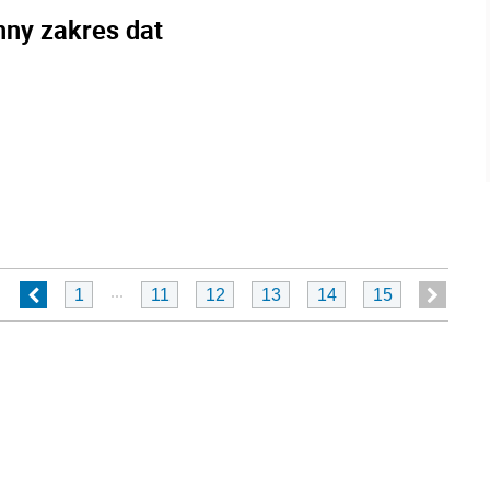
nny zakres dat
...
1
11
12
13
14
15