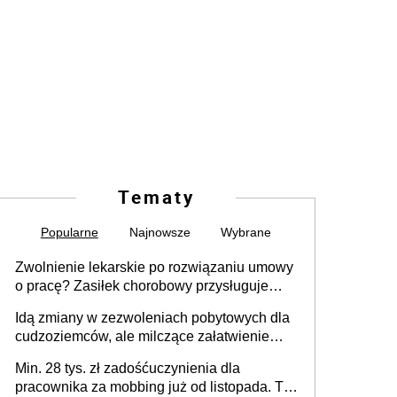
Tematy
Popularne
Najnowsze
Wybrane
Zwolnienie lekarskie po rozwiązaniu umowy
o pracę? Zasiłek chorobowy przysługuje
tylko w przypadku zachorowania w ciągu 14
Idą zmiany w zezwoleniach pobytowych dla
dni od ustania stosunku pracy
cudzoziemców, ale milczące załatwienie
spraw przewidziano tylko dla wybranych
Min. 28 tys. zł zadośćuczynienia dla
pracownika za mobbing już od listopada. To