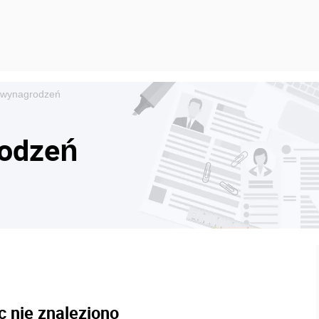
e wynagrodzeń
rodzeń
c nie znaleziono