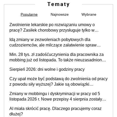
Tematy
Popularne
Najnowsze
Wybrane
Zwolnienie lekarskie po rozwiązaniu umowy o
pracę? Zasiłek chorobowy przysługuje tylko w
przypadku zachorowania w ciągu 14 dni od ustania
Idą zmiany w zezwoleniach pobytowych dla
stosunku pracy
cudzoziemców, ale milczące załatwienie spraw
przewidziano tylko dla wybranych
Min. 28 tys. zł zadośćuczynienia dla pracownika za
mobbing już od listopada. To także nieuzasadniona
krytyka i izolowanie z zespołu
Sierpień 2026: dni wolne i godziny pracy
Czy upał może być podstawą do zwolnienia od pracy
z powodu siły wyższej? Jakie są obowiązki
pracodawcy
Zmiany w mobbingu i dyskryminacji w pracy od 5
listopada 2026 r. Nowe przepisy 4 sierpnia zostały
ogłoszone w Dzienniku Ustaw
AI miała skrócić pracę. Dlaczego pracujemy coraz
dłużej?