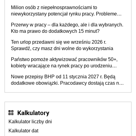
Milion osób z niepełnosprawnościami to
niewykorzystany potencjał rynku pracy. Problemem
nie jest brak kandydatów, dofinansowań czy
Przerwy w pracy – dla każdego, ale i dla wybranych.
refundacji, ale bariery po stronie systemu i
Kto ma prawo do dodatkowych 15 minut?
świadomości pracodawców [WYWIAD]
Ten urlop przedawni się we wrześniu 2026 r.
Sprawdź, czy masz dni wolne do wykorzystania
Państwo pomoże aktywizować pracowników 50+,
kobiety wracające na rynek pracy po urodzeniu
dzieci, osoby przewlekle chore i osoby
Nowe przepisy BHP od 11 stycznia 2027 r. Będą
neuroatypowe. Powstanie Fundusz na rzecz
dodatkowe obowiązki. Pracodawcy dostają czas na
Inkluzywności w Zatrudnianiu?
przygotowanie się do zmian
Kalkulatory
Kalkulator liczby dni
Kalkulator dat