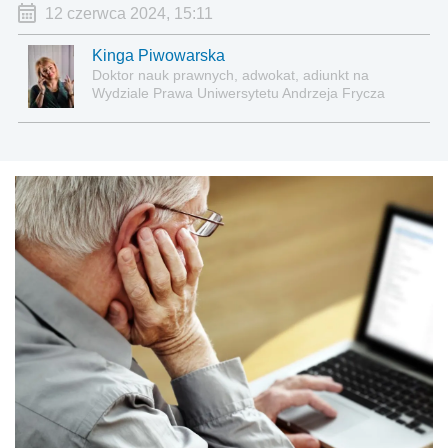
12 czerwca 2024, 15:11
Kinga Piwowarska
Doktor nauk prawnych, adwokat, adiunkt na
Wydziale Prawa Uniwersytetu Andrzeja Frycza
Modrzewskiego w Krakowie oraz Rzecznik
Akademicki ds. równego traktowania i
przeciwdziałania dyskryminacji. Specjalizuje się w
prawie pracy, zabezpieczeniu społecznym oraz
administracyjnoprawnych aspektach związanych z
pracą i pomocą socjalną.