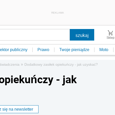
REKLAMA
Sklep
ektor publiczny
Prawo
Twoje pieniądze
Moto
»
e świadczenia
Dodatkowy zasiłek opiekuńczy - jak uzyskać?
opiekuńczy - jak
 się na newsletter