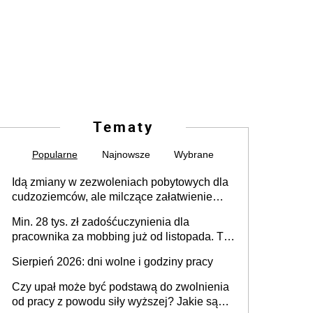
Tematy
Popularne
Najnowsze
Wybrane
Idą zmiany w zezwoleniach pobytowych dla
cudzoziemców, ale milczące załatwienie
spraw przewidziano tylko dla wybranych
Min. 28 tys. zł zadośćuczynienia dla
pracownika za mobbing już od listopada. To
także nieuzasadniona krytyka i izolowanie z
Sierpień 2026: dni wolne i godziny pracy
zespołu
Czy upał może być podstawą do zwolnienia
od pracy z powodu siły wyższej? Jakie są