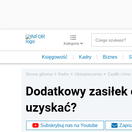
Kategorie
Księgowość
Kadry
Biznes
S
»
»
»
Strona główna
Kadry
Ubezpieczenia
Zasiłki i inn
Dodatkowy zasiłek 
uzyskać?
Subskrybuj nas na Youtube
Zapisz