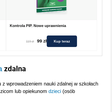
Kontrola PIP. Nowe uprawnienia
99 zł
Kup teraz
119 zł
zdalna
a
u z wprowadzeniem nauki zdalnej w szkołach
odzicom lub opiekunom
dzieci
(osób