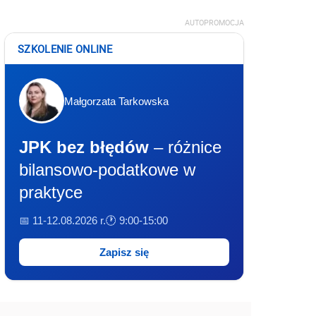
AUTOPROMOCJA
SZKOLENIE ONLINE
Małgorzata Tarkowska
JPK bez błędów
– różnice
bilansowo-podatkowe w
praktyce
📅 11-12.08.2026 r.
🕐 9:00-15:00
Zapisz się