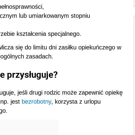
epełnosprawności,
nacznym lub umiarkowanym stopniu
rzebie kształcenia specjalnego.
icza się do limitu dni zasiłku opiekuńczego w
ogólnych zasadach.
e przysługuje?
uguje, jeśli drugi rodzic może zapewnić opiekę
np. jest
bezrobotny
, korzysta z urlopu
go.