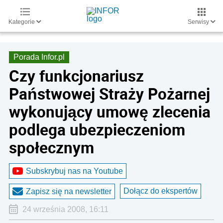
Kategorie
Serwisy
Porada Infor.pl
Czy funkcjonariusz
Państwowej Straży Pożarnej
wykonujący umowę zlecenia
podlega ubezpieczeniom
społecznym
Subskrybuj nas na Youtube
Dołącz do ekspertów
Zapisz się na newsletter
24 września 2008, 16:11