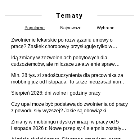
Tematy
Popularne
Najnowsze
Wybrane
Zwolnienie lekarskie po rozwiązaniu umowy o
pracę? Zasiłek chorobowy przysługuje tylko w
przypadku zachorowania w ciągu 14 dni od ustania
Idą zmiany w zezwoleniach pobytowych dla
stosunku pracy
cudzoziemców, ale milczące załatwienie spraw
przewidziano tylko dla wybranych
Min. 28 tys. zł zadośćuczynienia dla pracownika za
mobbing już od listopada. To także nieuzasadniona
krytyka i izolowanie z zespołu
Sierpień 2026: dni wolne i godziny pracy
Czy upał może być podstawą do zwolnienia od pracy
z powodu siły wyższej? Jakie są obowiązki
pracodawcy
Zmiany w mobbingu i dyskryminacji w pracy od 5
listopada 2026 r. Nowe przepisy 4 sierpnia zostały
ogłoszone w Dzienniku Ustaw