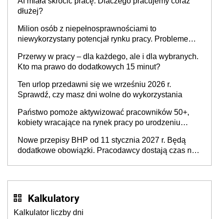
AI miała skrócić pracę. Dlaczego pracujemy coraz
dłużej?
Milion osób z niepełnosprawnościami to
niewykorzystany potencjał rynku pracy. Problemem
nie jest brak kandydatów, dofinansowań czy
Przerwy w pracy – dla każdego, ale i dla wybranych.
refundacji, ale bariery po stronie systemu i
Kto ma prawo do dodatkowych 15 minut?
świadomości pracodawców [WYWIAD]
Ten urlop przedawni się we wrześniu 2026 r.
Sprawdź, czy masz dni wolne do wykorzystania
Państwo pomoże aktywizować pracowników 50+,
kobiety wracające na rynek pracy po urodzeniu
dzieci, osoby przewlekle chore i osoby
Nowe przepisy BHP od 11 stycznia 2027 r. Będą
neuroatypowe. Powstanie Fundusz na rzecz
dodatkowe obowiązki. Pracodawcy dostają czas na
Inkluzywności w Zatrudnianiu?
przygotowanie się do zmian
Kalkulatory
Kalkulator liczby dni