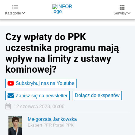
Kategorie
Serwisy
Czy wpłaty do PPK
uczestnika programu mają
wpływ na limity z ustawy
kominowej?
Subskrybuj nas na Youtube
Dołącz do ekspertów
Zapisz się na newsletter
12 czerwca 2023, 06:06
Małgorzata Jankowska
Ekspert PFR Portal PPK