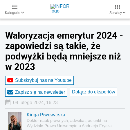
Kategorie
Serwisy
Waloryzacja emerytur 2024 -
zapowiedzi są takie, że
podwyżki będą mniejsze niż
w 2023
Subskrybuj nas na Youtube
Dołącz do ekspertów
Zapisz się na newsletter
04 lutego 2024, 16:23
Kinga Piwowarska
Doktor nauk prawnych, adwokat, adiunkt na
Wydziale Prawa Uniwersytetu Andrzeja Frycza