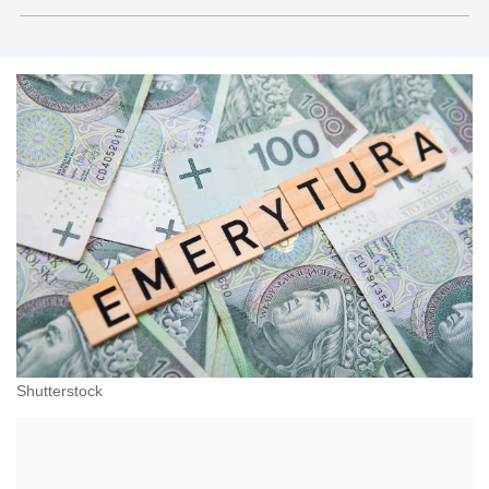
Modrzewskiego w Krakowie oraz Rzecznik
Akademicki ds. równego traktowania i
przeciwdziałania dyskryminacji. Specjalizuje się w
prawie pracy, zabezpieczeniu społecznym oraz
administracyjnoprawnych aspektach związanych z
pracą i pomocą socjalną.
Shutterstock