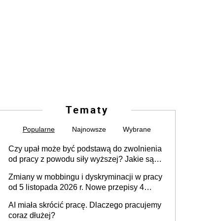
Tematy
Popularne
Najnowsze
Wybrane
Czy upał może być podstawą do zwolnienia
od pracy z powodu siły wyższej? Jakie są
obowiązki pracodawcy
Zmiany w mobbingu i dyskryminacji w pracy
od 5 listopada 2026 r. Nowe przepisy 4
sierpnia zostały ogłoszone w Dzienniku
AI miała skrócić pracę. Dlaczego pracujemy
Ustaw
coraz dłużej?