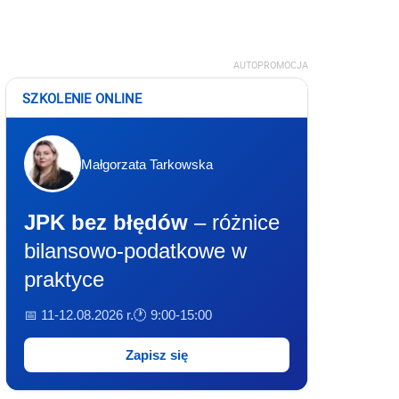
AUTOPROMOCJA
SZKOLENIE ONLINE
Małgorzata Tarkowska
JPK bez błędów
– różnice
bilansowo-podatkowe w
praktyce
📅 11-12.08.2026 r.
🕐 9:00-15:00
Zapisz się