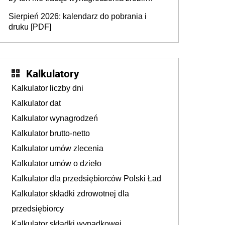
dodatkowe badania. Ten benefit się
Sierpień 2026: kalendarz do pobrania i
sprawdza
druku [PDF]
Kalkulatory
Kalkulator liczby dni
Kalkulator dat
Kalkulator wynagrodzeń
Kalkulator brutto-netto
Kalkulator umów zlecenia
Kalkulator umów o dzieło
Kalkulator dla przedsiębiorców Polski Ład
Kalkulator składki zdrowotnej dla
przedsiębiorcy
Kalkulator składki wypadkowej