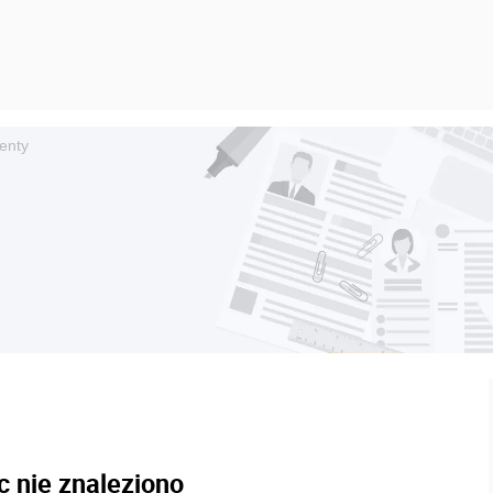
renty
c nie znaleziono