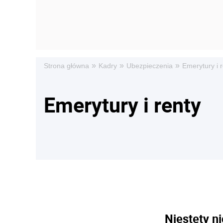
»
»
»
Strona główna
Kadry
Ubezpieczenia
Emerytury i 
Emerytury i renty
Niestety ni