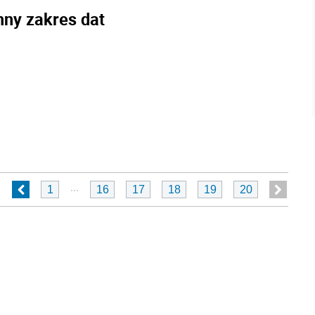
nny zakres dat
...
1
16
17
18
19
20