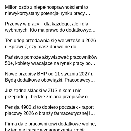
Milion osób z niepełnosprawnościami to
niewykorzystany potencjał rynku pracy.
Problemem nie jest brak kandydatów,
Przerwy w pracy – dla każdego, ale i dla
dofinansowań czy refundacji, ale bariery po
wybranych. Kto ma prawo do dodatkowych
stronie systemu i świadomości
15 minut?
pracodawców [WYWIAD]
Ten urlop przedawnia się we wrześniu 2026
r. Sprawdź, czy masz dni wolne do
wykorzystania
Państwo pomoże aktywizować pracowników
50+, kobiety wracające na rynek pracy po
urodzeniu dzieci, osoby przewlekle chore i
Nowe przepisy BHP od 11 stycznia 2027 r.
osoby neuroatypowe. Powstanie Fundusz
Będą dodatkowe obowiązki. Pracodawcy
na rzecz Inkluzywności w Zatrudnianiu?
dostają czas na przygotowanie się do zmian
Już żadne składki w ZUS nikomu nie
przepadną - będzie zmiana przepisów o
przedawnieniu i niepodleganiu
Pensja 4900 zł to dopiero początek - raport
ubezpieczeniom społecznym
płacowy 2026 o branży farmaceutycznej i
chemicznej
Firma daje pracownikowi dodatkowe wolne,
by ten nie tracąc wynagrodzenia zrobił