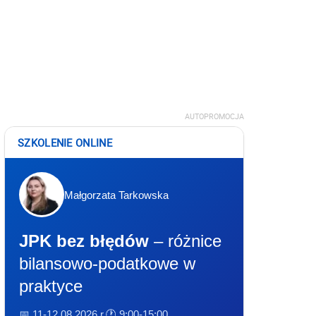
AUTOPROMOCJA
SZKOLENIE ONLINE
Małgorzata Tarkowska
JPK bez błędów
– różnice
bilansowo-podatkowe w
praktyce
📅 11-12.08.2026 r.
🕐 9:00-15:00