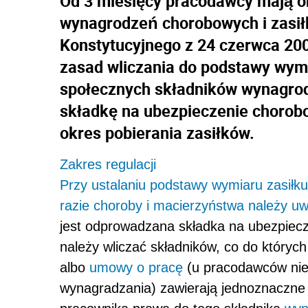
Od 3 miesięcy pracodawcy mają 
wynagrodzeń chorobowych i zasił
Konstytucyjnego z 24 czerwca 200
zasad wliczania do podstawy wym
społecznych składników wynagrodz
składkę na ubezpieczenie chorobo
okres pobierania zasiłków.
Zakres regulacji
Przy ustalaniu podstawy wymiaru zasiłk
razie choroby i macierzyństwa należy uw
jest odprowadzana składka na ubezpiec
należy wliczać składników, co do który
albo
umowy o pracę
(u pracodawców nie
wynagradzania) zawierają jednoznaczne