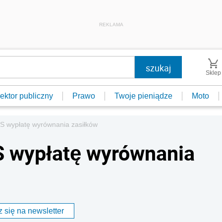
REKLAMA
Sklep
ektor publiczny
Prawo
Twoje pieniądze
Moto
US wypłatę wyrównania zasiłków
S wypłatę wyrównania
 się na newsletter