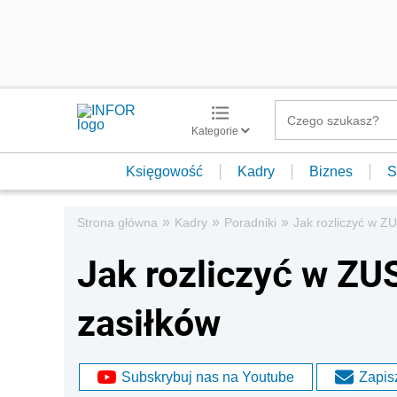
Kategorie
Księgowość
Kadry
Biznes
S
»
»
»
Strona główna
Kadry
Poradniki
Jak rozliczyć w Z
Jak rozliczyć w ZU
zasiłków
Subskrybuj nas na Youtube
Zapisz