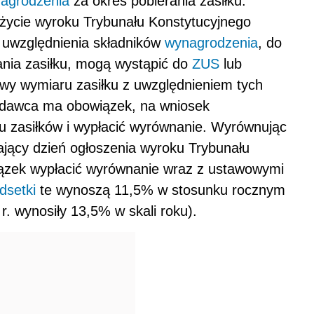
agrodzenia
za okres pobierania zasiłku.
życie wyroku Trybunału Konstytucyjnego
 uwzględnienia składników
wynagrodzenia
, do
rania zasiłku, mogą wystąpić do
ZUS
lub
wy wymiaru zasiłku z uwzględnieniem tych
odawca ma obowiązek, na wniosek
u zasiłków i wypłacić wyrównanie. Wyrównując
jący dzień ogłoszenia wyroku Trybunału
zek wypłacić wyrównanie wraz z ustawowymi
dsetki
te wynoszą 11,5% w stosunku rocznym
r. wynosiły 13,5% w skali roku).