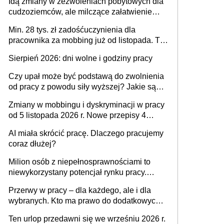
Idą zmiany w zezwoleniach pobytowych dla
dni od ustania stosunku pracy
cudzoziemców, ale milczące załatwienie
spraw przewidziano tylko dla wybranych
Min. 28 tys. zł zadośćuczynienia dla
pracownika za mobbing już od listopada. To
także nieuzasadniona krytyka i izolowanie z
Sierpień 2026: dni wolne i godziny pracy
zespołu
Czy upał może być podstawą do zwolnienia
od pracy z powodu siły wyższej? Jakie są
obowiązki pracodawcy
Zmiany w mobbingu i dyskryminacji w pracy
od 5 listopada 2026 r. Nowe przepisy 4
sierpnia zostały ogłoszone w Dzienniku
AI miała skrócić pracę. Dlaczego pracujemy
Ustaw
coraz dłużej?
Milion osób z niepełnosprawnościami to
niewykorzystany potencjał rynku pracy.
Problemem nie jest brak kandydatów,
Przerwy w pracy – dla każdego, ale i dla
dofinansowań czy refundacji, ale bariery po
wybranych. Kto ma prawo do dodatkowych
stronie systemu i świadomości
15 minut?
pracodawców [WYWIAD]
Ten urlop przedawni się we wrześniu 2026 r.