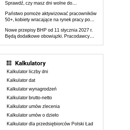
Sprawdź, czy masz dni wolne do
wykorzystania
Państwo pomoże aktywizować pracowników
50+, kobiety wracające na rynek pracy po
urodzeniu dzieci, osoby przewlekle chore i
Nowe przepisy BHP od 11 stycznia 2027 r.
osoby neuroatypowe. Powstanie Fundusz
Będą dodatkowe obowiązki. Pracodawcy
na rzecz Inkluzywności w Zatrudnianiu?
dostają czas na przygotowanie się do zmian
Kalkulatory
Kalkulator liczby dni
Kalkulator dat
Kalkulator wynagrodzeń
Kalkulator brutto-netto
Kalkulator umów zlecenia
Kalkulator umów o dzieło
Kalkulator dla przedsiębiorców Polski Ład