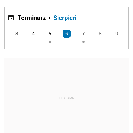
Terminarz
Sierpień
3
4
5
6
7
8
9
REKLAMA