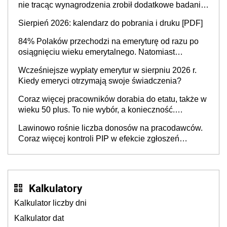
nie tracąc wynagrodzenia zrobił dodatkowe badania.
Ten benefit się sprawdza
Sierpień 2026: kalendarz do pobrania i druku [PDF]
84% Polaków przechodzi na emeryturę od razu po
osiągnięciu wieku emerytalnego. Natomiast
pokolenie X musi pracować dłużej, ale czy jest w
Wcześniejsze wypłaty emerytur w sierpniu 2026 r.
stanie? Pracownicy 45+ to siła napędowa
Kiedy emeryci otrzymają swoje świadczenia?
gospodarki
Coraz więcej pracowników dorabia do etatu, także w
wieku 50 plus. To nie wybór, a konieczność.
Powodem są rosnące koszty życia
Lawinowo rośnie liczba donosów na pracodawców.
Coraz więcej kontroli PIP w efekcie zgłoszeń
mobbingu
Kalkulatory
Kalkulator liczby dni
Kalkulator dat