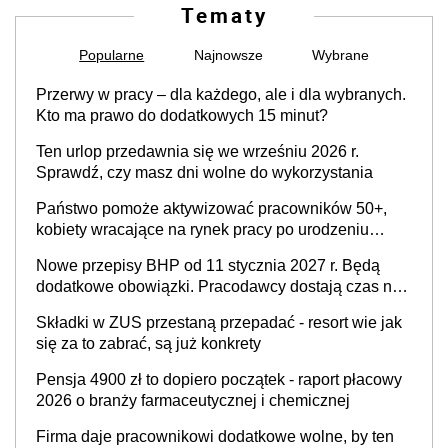
Tematy
Popularne
Najnowsze
Wybrane
Przerwy w pracy – dla każdego, ale i dla wybranych.
Kto ma prawo do dodatkowych 15 minut?
Ten urlop przedawnia się we wrześniu 2026 r.
Sprawdź, czy masz dni wolne do wykorzystania
Państwo pomoże aktywizować pracowników 50+,
kobiety wracające na rynek pracy po urodzeniu
dzieci, osoby przewlekle chore i osoby
Nowe przepisy BHP od 11 stycznia 2027 r. Będą
neuroatypowe. Powstanie Fundusz na rzecz
dodatkowe obowiązki. Pracodawcy dostają czas na
Inkluzywności w Zatrudnianiu?
przygotowanie się do zmian
Składki w ZUS przestaną przepadać - resort wie jak
się za to zabrać, są już konkrety
Pensja 4900 zł to dopiero początek - raport płacowy
2026 o branży farmaceutycznej i chemicznej
Firma daje pracownikowi dodatkowe wolne, by ten