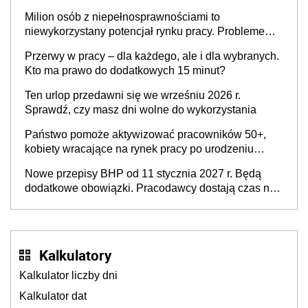
Milion osób z niepełnosprawnościami to
niewykorzystany potencjał rynku pracy. Problemem
nie jest brak kandydatów, dofinansowań czy
Przerwy w pracy – dla każdego, ale i dla wybranych.
refundacji, ale bariery po stronie systemu i
Kto ma prawo do dodatkowych 15 minut?
świadomości pracodawców [WYWIAD]
Ten urlop przedawni się we wrześniu 2026 r.
Sprawdź, czy masz dni wolne do wykorzystania
Państwo pomoże aktywizować pracowników 50+,
kobiety wracające na rynek pracy po urodzeniu
dzieci, osoby przewlekle chore i osoby
Nowe przepisy BHP od 11 stycznia 2027 r. Będą
neuroatypowe. Powstanie Fundusz na rzecz
dodatkowe obowiązki. Pracodawcy dostają czas na
Inkluzywności w Zatrudnianiu?
przygotowanie się do zmian
Kalkulatory
Kalkulator liczby dni
Kalkulator dat