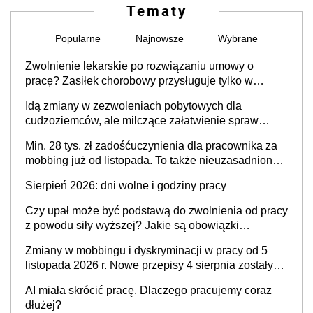
Tematy
Popularne
Najnowsze
Wybrane
Zwolnienie lekarskie po rozwiązaniu umowy o
pracę? Zasiłek chorobowy przysługuje tylko w
przypadku zachorowania w ciągu 14 dni od ustania
Idą zmiany w zezwoleniach pobytowych dla
stosunku pracy
cudzoziemców, ale milczące załatwienie spraw
przewidziano tylko dla wybranych
Min. 28 tys. zł zadośćuczynienia dla pracownika za
mobbing już od listopada. To także nieuzasadniona
krytyka i izolowanie z zespołu
Sierpień 2026: dni wolne i godziny pracy
Czy upał może być podstawą do zwolnienia od pracy
z powodu siły wyższej? Jakie są obowiązki
pracodawcy
Zmiany w mobbingu i dyskryminacji w pracy od 5
listopada 2026 r. Nowe przepisy 4 sierpnia zostały
ogłoszone w Dzienniku Ustaw
AI miała skrócić pracę. Dlaczego pracujemy coraz
dłużej?