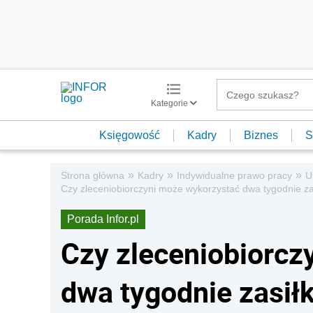
Kategorie
Księgowość
Kadry
Biznes
S
»
»
»
Strona główna
Kadry
Indywidualne prawo pracy
U
Czy zleceniobiorczyni może wykorzystać dwa tygodnie z
Porada Infor.pl
Czy zleceniobiorcz
dwa tygodnie zasił