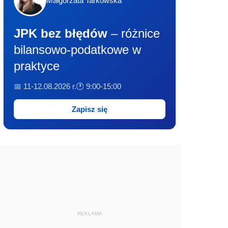
Małgorzata Tarkowska
JPK bez błędów
– różnice
bilansowo-podatkowe w
praktyce
📅 11-12.08.2026 r.
🕐 9:00-15:00
Zapisz się
REKLAMA