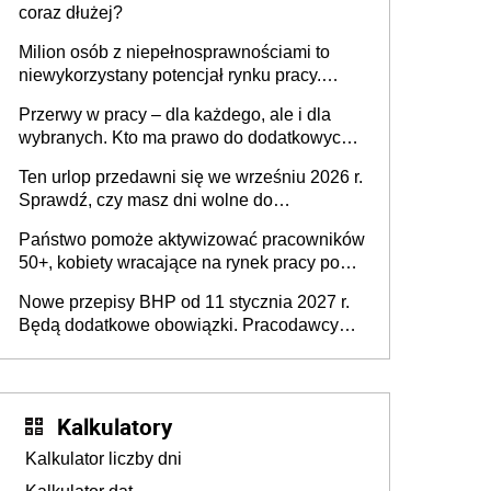
coraz dłużej?
Milion osób z niepełnosprawnościami to
niewykorzystany potencjał rynku pracy.
Problemem nie jest brak kandydatów,
Przerwy w pracy – dla każdego, ale i dla
dofinansowań czy refundacji, ale bariery po
wybranych. Kto ma prawo do dodatkowych
stronie systemu i świadomości
15 minut?
pracodawców [WYWIAD]
Ten urlop przedawni się we wrześniu 2026 r.
Sprawdź, czy masz dni wolne do
wykorzystania
Państwo pomoże aktywizować pracowników
50+, kobiety wracające na rynek pracy po
urodzeniu dzieci, osoby przewlekle chore i
Nowe przepisy BHP od 11 stycznia 2027 r.
osoby neuroatypowe. Powstanie Fundusz
Będą dodatkowe obowiązki. Pracodawcy
na rzecz Inkluzywności w Zatrudnianiu?
dostają czas na przygotowanie się do zmian
Kalkulatory
Kalkulator liczby dni