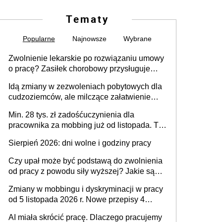
Tematy
Popularne
Najnowsze
Wybrane
Zwolnienie lekarskie po rozwiązaniu umowy
o pracę? Zasiłek chorobowy przysługuje
tylko w przypadku zachorowania w ciągu 14
Idą zmiany w zezwoleniach pobytowych dla
dni od ustania stosunku pracy
cudzoziemców, ale milczące załatwienie
spraw przewidziano tylko dla wybranych
Min. 28 tys. zł zadośćuczynienia dla
pracownika za mobbing już od listopada. To
także nieuzasadniona krytyka i izolowanie z
Sierpień 2026: dni wolne i godziny pracy
zespołu
Czy upał może być podstawą do zwolnienia
od pracy z powodu siły wyższej? Jakie są
obowiązki pracodawcy
Zmiany w mobbingu i dyskryminacji w pracy
od 5 listopada 2026 r. Nowe przepisy 4
sierpnia zostały ogłoszone w Dzienniku
AI miała skrócić pracę. Dlaczego pracujemy
Ustaw