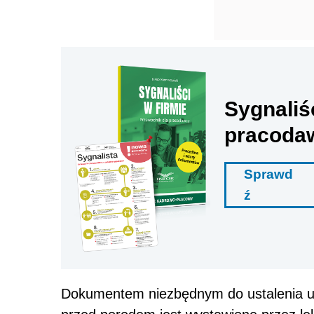
Sygnaliś
pracoda
Sprawd
ź
Dokumentem niezbędnym do ustalenia up