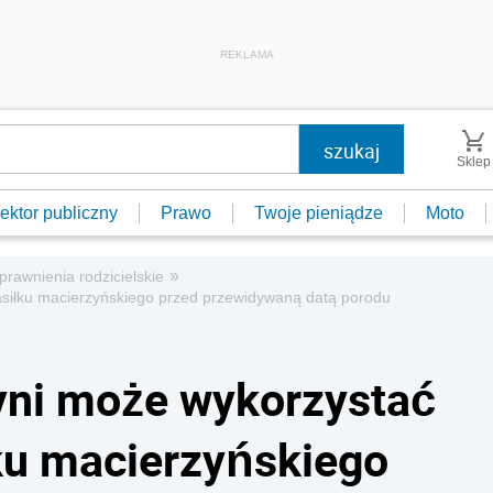
REKLAMA
Sklep
ektor publiczny
Prawo
Twoje pieniądze
Moto
»
prawnienia rodzicielskie
asiłku macierzyńskiego przed przewidywaną datą porodu
yni może wykorzystać
ku macierzyńskiego