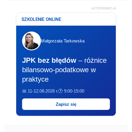
AUTOPROMOCJA
SZKOLENIE ONLINE
Małgorzata Tarkowska
JPK bez błędów
– różnice
bilansowo-podatkowe w
praktyce
📅 11-12.08.2026 r.
🕐 9:00-15:00
Zapisz się