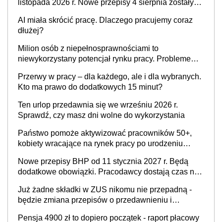
listopada 2026 r. Nowe przepisy 4 sierpnia zostały
ogłoszone w Dzienniku Ustaw
AI miała skrócić pracę. Dlaczego pracujemy coraz
dłużej?
Milion osób z niepełnosprawnościami to
niewykorzystany potencjał rynku pracy. Problemem
nie jest brak kandydatów, dofinansowań czy
Przerwy w pracy – dla każdego, ale i dla wybranych.
refundacji, ale bariery po stronie systemu i
Kto ma prawo do dodatkowych 15 minut?
świadomości pracodawców [WYWIAD]
Ten urlop przedawnia się we wrześniu 2026 r.
Sprawdź, czy masz dni wolne do wykorzystania
Państwo pomoże aktywizować pracowników 50+,
kobiety wracające na rynek pracy po urodzeniu
dzieci, osoby przewlekle chore i osoby
Nowe przepisy BHP od 11 stycznia 2027 r. Będą
neuroatypowe. Powstanie Fundusz na rzecz
dodatkowe obowiązki. Pracodawcy dostają czas na
Inkluzywności w Zatrudnianiu?
przygotowanie się do zmian
Już żadne składki w ZUS nikomu nie przepadną -
będzie zmiana przepisów o przedawnieniu i
niepodleganiu ubezpieczeniom społecznym
Pensja 4900 zł to dopiero początek - raport płacowy