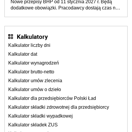
Nowe przepisy BHP od 11 stycznia 2027 r. Będą
neuroatypowe. Powstanie Fundusz na rzecz
dodatkowe obowiązki. Pracodawcy dostają czas na
Inkluzywności w Zatrudnianiu?
przygotowanie się do zmian
Kalkulatory
Kalkulator liczby dni
Kalkulator dat
Kalkulator wynagrodzeń
Kalkulator brutto-netto
Kalkulator umów zlecenia
Kalkulator umów o dzieło
Kalkulator dla przedsiębiorców Polski Ład
Kalkulator składki zdrowotnej dla przedsiębiorcy
Kalkulator składki wypadkowej
Kalkulator składek ZUS