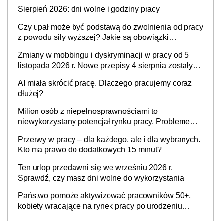
krytyka i izolowanie z zespołu
Sierpień 2026: dni wolne i godziny pracy
Czy upał może być podstawą do zwolnienia od pracy
z powodu siły wyższej? Jakie są obowiązki
pracodawcy
Zmiany w mobbingu i dyskryminacji w pracy od 5
listopada 2026 r. Nowe przepisy 4 sierpnia zostały
ogłoszone w Dzienniku Ustaw
AI miała skrócić pracę. Dlaczego pracujemy coraz
dłużej?
Milion osób z niepełnosprawnościami to
niewykorzystany potencjał rynku pracy. Problemem
nie jest brak kandydatów, dofinansowań czy
Przerwy w pracy – dla każdego, ale i dla wybranych.
refundacji, ale bariery po stronie systemu i
Kto ma prawo do dodatkowych 15 minut?
świadomości pracodawców [WYWIAD]
Ten urlop przedawni się we wrześniu 2026 r.
Sprawdź, czy masz dni wolne do wykorzystania
Państwo pomoże aktywizować pracowników 50+,
kobiety wracające na rynek pracy po urodzeniu
dzieci, osoby przewlekle chore i osoby