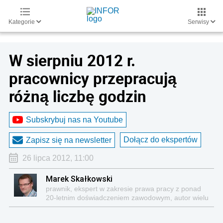
Kategorie
Serwisy
W sierpniu 2012 r.
pracownicy przepracują
różną liczbę godzin
Subskrybuj nas na Youtube
Dołącz do ekspertów
Zapisz się na newsletter
26 lipca 2012, 11:00
Marek Skałkowski
prawnik, ekspert w zakresie prawa pracy z ponad
20-letnim doświadczeniem zawodowym, autor wielu
publikacji z tej tematyki