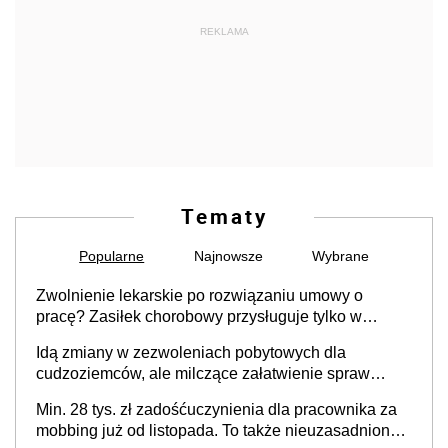
REKLAMA
Tematy
Popularne
Najnowsze
Wybrane
Zwolnienie lekarskie po rozwiązaniu umowy o
pracę? Zasiłek chorobowy przysługuje tylko w
przypadku zachorowania w ciągu 14 dni od ustania
Idą zmiany w zezwoleniach pobytowych dla
stosunku pracy
cudzoziemców, ale milczące załatwienie spraw
przewidziano tylko dla wybranych
Min. 28 tys. zł zadośćuczynienia dla pracownika za
mobbing już od listopada. To także nieuzasadniona