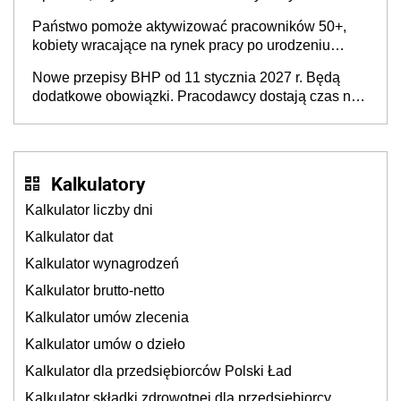
Państwo pomoże aktywizować pracowników 50+,
kobiety wracające na rynek pracy po urodzeniu
dzieci, osoby przewlekle chore i osoby
Nowe przepisy BHP od 11 stycznia 2027 r. Będą
neuroatypowe. Powstanie Fundusz na rzecz
dodatkowe obowiązki. Pracodawcy dostają czas na
Inkluzywności w Zatrudnianiu?
przygotowanie się do zmian
Kalkulatory
Kalkulator liczby dni
Kalkulator dat
Kalkulator wynagrodzeń
Kalkulator brutto-netto
Kalkulator umów zlecenia
Kalkulator umów o dzieło
Kalkulator dla przedsiębiorców Polski Ład
Kalkulator składki zdrowotnej dla przedsiębiorcy