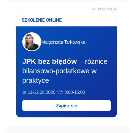
AUTOPROMOCJA
SZKOLENIE ONLINE
Małgorzata Tarkowska
JPK bez błędów
– różnice
bilansowo-podatkowe w
praktyce
📅 11-12.08.2026 r.
🕐 9:00-15:00
Zapisz się