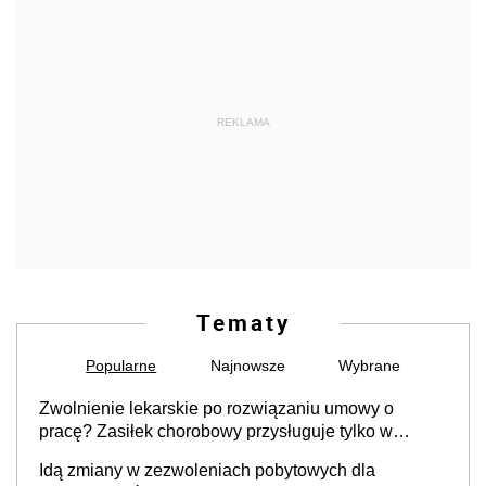
REKLAMA
Tematy
Popularne
Najnowsze
Wybrane
Zwolnienie lekarskie po rozwiązaniu umowy o
pracę? Zasiłek chorobowy przysługuje tylko w
przypadku zachorowania w ciągu 14 dni od ustania
Idą zmiany w zezwoleniach pobytowych dla
stosunku pracy