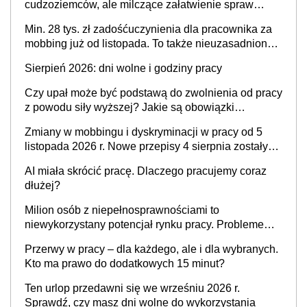
cudzoziemców, ale milczące załatwienie spraw
przewidziano tylko dla wybranych
Min. 28 tys. zł zadośćuczynienia dla pracownika za
mobbing już od listopada. To także nieuzasadniona
krytyka i izolowanie z zespołu
Sierpień 2026: dni wolne i godziny pracy
Czy upał może być podstawą do zwolnienia od pracy
z powodu siły wyższej? Jakie są obowiązki
pracodawcy
Zmiany w mobbingu i dyskryminacji w pracy od 5
listopada 2026 r. Nowe przepisy 4 sierpnia zostały
ogłoszone w Dzienniku Ustaw
AI miała skrócić pracę. Dlaczego pracujemy coraz
dłużej?
Milion osób z niepełnosprawnościami to
niewykorzystany potencjał rynku pracy. Problemem
nie jest brak kandydatów, dofinansowań czy
Przerwy w pracy – dla każdego, ale i dla wybranych.
refundacji, ale bariery po stronie systemu i
Kto ma prawo do dodatkowych 15 minut?
świadomości pracodawców [WYWIAD]
Ten urlop przedawni się we wrześniu 2026 r.
Sprawdź, czy masz dni wolne do wykorzystania