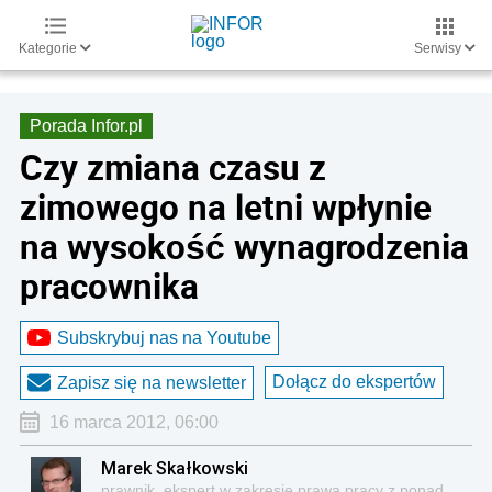
Kategorie
Serwisy
Porada Infor.pl
Czy zmiana czasu z
zimowego na letni wpłynie
na wysokość wynagrodzenia
pracownika
Subskrybuj nas na Youtube
Dołącz do ekspertów
Zapisz się na newsletter
16 marca 2012, 06:00
Marek Skałkowski
prawnik, ekspert w zakresie prawa pracy z ponad