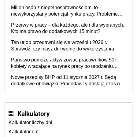
Milion osób z niepełnosprawnościami to
niewykorzystany potencjał rynku pracy. Problemem
nie jest brak kandydatów, dofinansowań czy
Przerwy w pracy – dla każdego, ale i dla wybranych.
refundacji, ale bariery po stronie systemu i
Kto ma prawo do dodatkowych 15 minut?
świadomości pracodawców [WYWIAD]
Ten urlop przedawni się we wrześniu 2026 r.
Sprawdź, czy masz dni wolne do wykorzystania
Państwo pomoże aktywizować pracowników 50+,
kobiety wracające na rynek pracy po urodzeniu
dzieci, osoby przewlekle chore i osoby
Nowe przepisy BHP od 11 stycznia 2027 r. Będą
neuroatypowe. Powstanie Fundusz na rzecz
dodatkowe obowiązki. Pracodawcy dostają czas na
Inkluzywności w Zatrudnianiu?
przygotowanie się do zmian
Kalkulatory
Kalkulator liczby dni
Kalkulator dat