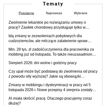
Tematy
Popularne
Najnowsze
Wybrane
Zwolnienie lekarskie po rozwiązaniu umowy o
pracę? Zasiłek chorobowy przysługuje tylko w
przypadku zachorowania w ciągu 14 dni od ustania
Idą zmiany w zezwoleniach pobytowych dla
stosunku pracy
cudzoziemców, ale milczące załatwienie spraw
przewidziano tylko dla wybranych
Min. 28 tys. zł zadośćuczynienia dla pracownika za
mobbing już od listopada. To także nieuzasadniona
krytyka i izolowanie z zespołu
Sierpień 2026: dni wolne i godziny pracy
Czy upał może być podstawą do zwolnienia od pracy
z powodu siły wyższej? Jakie są obowiązki
pracodawcy
Zmiany w mobbingu i dyskryminacji w pracy od 5
listopada 2026 r. Nowe przepisy 4 sierpnia zostały
ogłoszone w Dzienniku Ustaw
AI miała skrócić pracę. Dlaczego pracujemy coraz
dłużej?