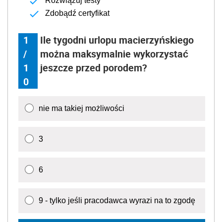
Rozwiązuj testy
Zdobądź certyfikat
1
Ile tygodni urlopu macierzyńskiego
/
można maksymalnie wykorzystać
1
jeszcze przed porodem?
0
nie ma takiej możliwości
3
6
9 - tylko jeśli pracodawca wyrazi na to zgodę