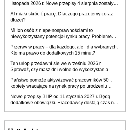
listopada 2026 r. Nowe przepisy 4 sierpnia zostały
ogłoszone w Dzienniku Ustaw
AI miała skrócić pracę. Dlaczego pracujemy coraz
dłużej?
Milion osób z niepełnosprawnościami to
niewykorzystany potencjał rynku pracy. Problemem
nie jest brak kandydatów, dofinansowań czy
Przerwy w pracy – dla każdego, ale i dla wybranych.
refundacji, ale bariery po stronie systemu i
Kto ma prawo do dodatkowych 15 minut?
świadomości pracodawców [WYWIAD]
Ten urlop przedawni się we wrześniu 2026 r.
Sprawdź, czy masz dni wolne do wykorzystania
Państwo pomoże aktywizować pracowników 50+,
kobiety wracające na rynek pracy po urodzeniu
dzieci, osoby przewlekle chore i osoby
Nowe przepisy BHP od 11 stycznia 2027 r. Będą
neuroatypowe. Powstanie Fundusz na rzecz
dodatkowe obowiązki. Pracodawcy dostają czas na
Inkluzywności w Zatrudnianiu?
przygotowanie się do zmian