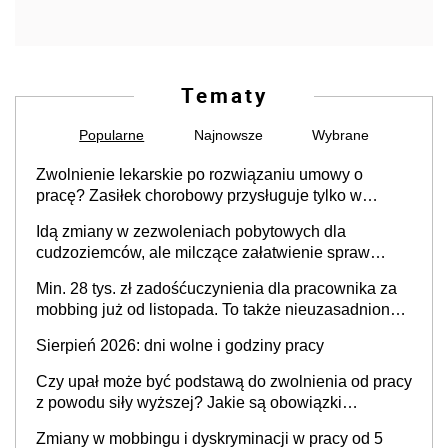
Tematy
Popularne
Najnowsze
Wybrane
Zwolnienie lekarskie po rozwiązaniu umowy o
pracę? Zasiłek chorobowy przysługuje tylko w
przypadku zachorowania w ciągu 14 dni od ustania
Idą zmiany w zezwoleniach pobytowych dla
stosunku pracy
cudzoziemców, ale milczące załatwienie spraw
przewidziano tylko dla wybranych
Min. 28 tys. zł zadośćuczynienia dla pracownika za
mobbing już od listopada. To także nieuzasadniona
krytyka i izolowanie z zespołu
Sierpień 2026: dni wolne i godziny pracy
Czy upał może być podstawą do zwolnienia od pracy
z powodu siły wyższej? Jakie są obowiązki
pracodawcy
Zmiany w mobbingu i dyskryminacji w pracy od 5