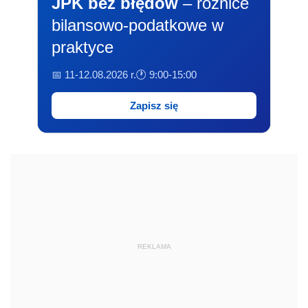
JPK bez błędów
– różnice
bilansowo-podatkowe w
praktyce
📅 11-12.08.2026 r.
🕐 9:00-15:00
Zapisz się
REKLAMA