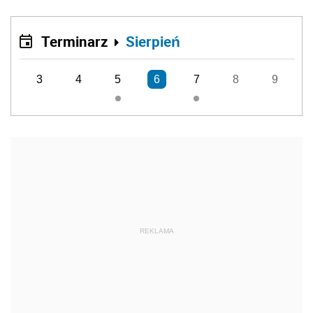
Terminarz
Sierpień
3
4
5
6
7
8
9
REKLAMA