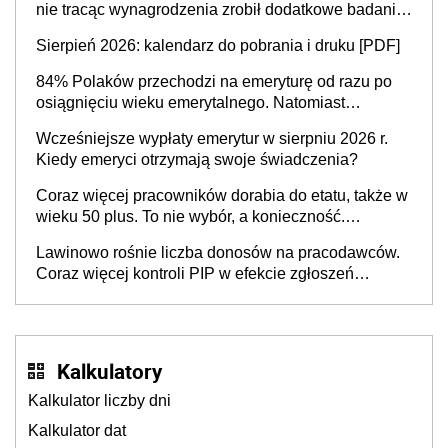
nie tracąc wynagrodzenia zrobił dodatkowe badania.
Ten benefit się sprawdza
Sierpień 2026: kalendarz do pobrania i druku [PDF]
84% Polaków przechodzi na emeryturę od razu po
osiągnięciu wieku emerytalnego. Natomiast
pokolenie X musi pracować dłużej, ale czy jest w
Wcześniejsze wypłaty emerytur w sierpniu 2026 r.
stanie? Pracownicy 45+ to siła napędowa
Kiedy emeryci otrzymają swoje świadczenia?
gospodarki
Coraz więcej pracowników dorabia do etatu, także w
wieku 50 plus. To nie wybór, a konieczność.
Powodem są rosnące koszty życia
Lawinowo rośnie liczba donosów na pracodawców.
Coraz więcej kontroli PIP w efekcie zgłoszeń
mobbingu
Kalkulatory
Kalkulator liczby dni
Kalkulator dat