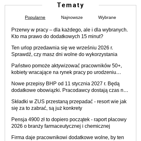
Tematy
Popularne
Najnowsze
Wybrane
Przerwy w pracy – dla każdego, ale i dla wybranych.
Kto ma prawo do dodatkowych 15 minut?
Ten urlop przedawnia się we wrześniu 2026 r.
Sprawdź, czy masz dni wolne do wykorzystania
Państwo pomoże aktywizować pracowników 50+,
kobiety wracające na rynek pracy po urodzeniu
dzieci, osoby przewlekle chore i osoby
Nowe przepisy BHP od 11 stycznia 2027 r. Będą
neuroatypowe. Powstanie Fundusz na rzecz
dodatkowe obowiązki. Pracodawcy dostają czas na
Inkluzywności w Zatrudnianiu?
przygotowanie się do zmian
Składki w ZUS przestaną przepadać - resort wie jak
się za to zabrać, są już konkrety
Pensja 4900 zł to dopiero początek - raport płacowy
2026 o branży farmaceutycznej i chemicznej
Firma daje pracownikowi dodatkowe wolne, by ten