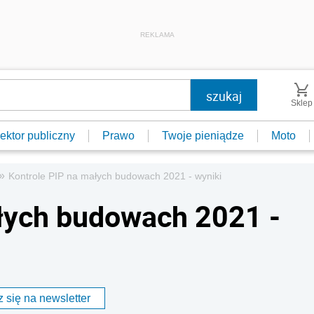
REKLAMA
Sklep
ektor publiczny
Prawo
Twoje pieniądze
Moto
»
Kontrole PIP na małych budowach 2021 - wyniki
łych budowach 2021 -
 się na newsletter