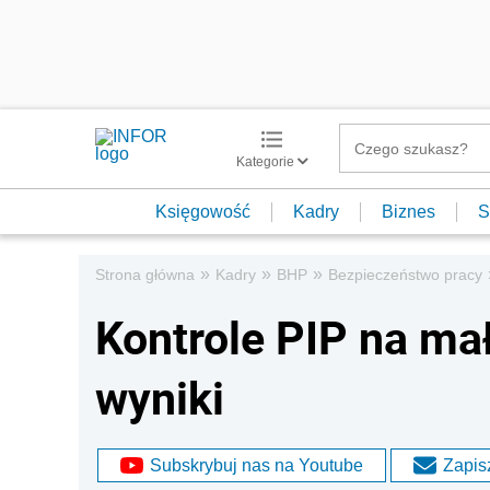
Kategorie
Księgowość
Kadry
Biznes
S
»
»
»
Strona główna
Kadry
BHP
Bezpieczeństwo pracy
Kontrole PIP na ma
wyniki
Subskrybuj nas na Youtube
Zapisz