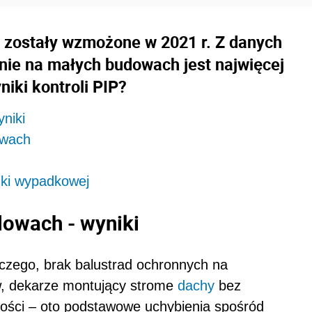
 zostały wzmożone w 2021 r. Z danych
śnie na małych budowach jest najwięcej
iki kontroli PIP?
niki
owach
dki wypadkowej
dowach - wyniki
czego, brak balustrad ochronnych na
w, dekarze montujący strome
dachy
bez
ości – oto podstawowe uchybienia spośród