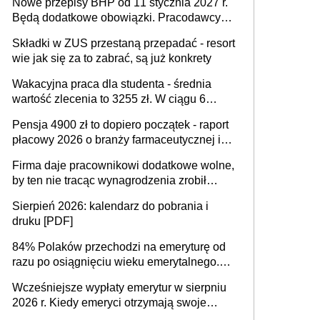
Nowe przepisy BHP od 11 stycznia 2027 r.
osoby neuroatypowe. Powstanie Fundusz
Będą dodatkowe obowiązki. Pracodawcy
na rzecz Inkluzywności w Zatrudnianiu?
dostają czas na przygotowanie się do zmian
Składki w ZUS przestaną przepadać - resort
wie jak się za to zabrać, są już konkrety
Wakacyjna praca dla studenta - średnia
wartość zlecenia to 3255 zł. W ciągu 6
miesięcy aktywny freelancer-student zarabia
Pensja 4900 zł to dopiero początek - raport
ponad 10,7 tys. zł
płacowy 2026 o branży farmaceutycznej i
chemicznej
Firma daje pracownikowi dodatkowe wolne,
by ten nie tracąc wynagrodzenia zrobił
dodatkowe badania. Ten benefit się
Sierpień 2026: kalendarz do pobrania i
sprawdza
druku [PDF]
84% Polaków przechodzi na emeryturę od
razu po osiągnięciu wieku emerytalnego.
Natomiast pokolenie X musi pracować
Wcześniejsze wypłaty emerytur w sierpniu
dłużej, ale czy jest w stanie? Pracownicy
2026 r. Kiedy emeryci otrzymają swoje
45+ to siła napędowa gospodarki
świadczenia?