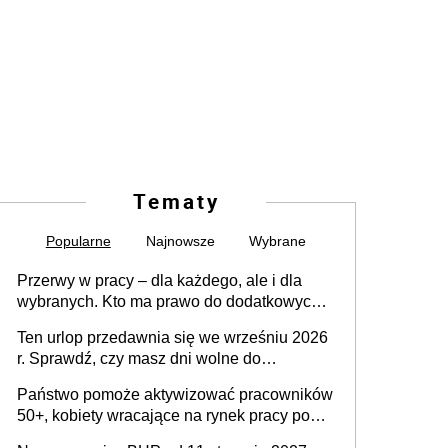
Tematy
Popularne
Najnowsze
Wybrane
Przerwy w pracy – dla każdego, ale i dla
wybranych. Kto ma prawo do dodatkowych
15 minut?
Ten urlop przedawnia się we wrześniu 2026
r. Sprawdź, czy masz dni wolne do
wykorzystania
Państwo pomoże aktywizować pracowników
50+, kobiety wracające na rynek pracy po
urodzeniu dzieci, osoby przewlekle chore i