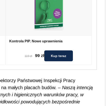
Kontrola PIP. Nowe uprawnienia
99 zł
Kup teraz
119 zł
ektorzy Państwowej Inspekcji Pracy
le na małych placach budów. –
Naszą intencją
nych i higienicznych warunków pracy, w
widłowości powodujących bezpośrednie