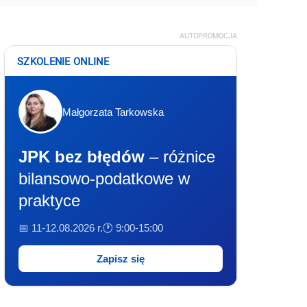
AUTOPROMOCJA
SZKOLENIE ONLINE
Małgorzata Tarkowska
JPK bez błędów
– różnice
bilansowo-podatkowe w
praktyce
📅 11-12.08.2026 r.
🕐 9:00-15:00
Zapisz się