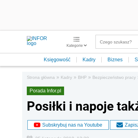
Kategorie
Księgowość
Kadry
Biznes
S
»
»
»
Strona główna
Kadry
BHP
Bezpieczeństwo pracy
Porada Infor.pl
Posiłki i napoje ta
Subskrybuj nas na Youtube
Zapisz