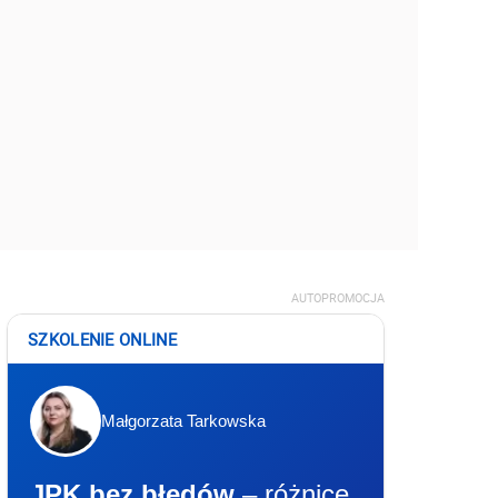
AUTOPROMOCJA
SZKOLENIE ONLINE
Małgorzata Tarkowska
JPK bez błędów
– różnice