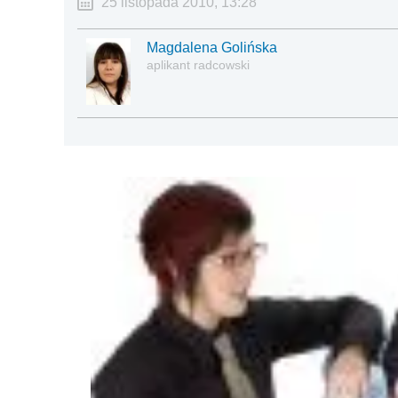
25 listopada 2010, 13:28
Magdalena Golińska
aplikant radcowski