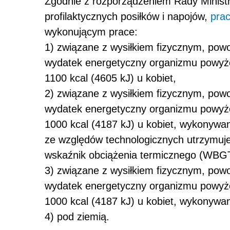
Zgodnie z rozporządzeniem Rady Ministr
profilaktycznych posiłków i napojów,
pra
wykonującym prace:
1) związane z wysiłkiem fizycznym, pow
wydatek energetyczny organizmu powyże
1100 kcal (4605 kJ) u kobiet,
2) związane z wysiłkiem fizycznym, pow
wydatek energetyczny organizmu powyże
1000 kcal (4187 kJ) u kobiet, wykonywa
ze względów technologicznych utrzymuje 
wskaźnik obciążenia termicznego (WBG
3) związane z wysiłkiem fizycznym, pow
wydatek energetyczny organizmu powyże
1000 kcal (4187 kJ) u kobiet, wykonywa
4) pod ziemią.