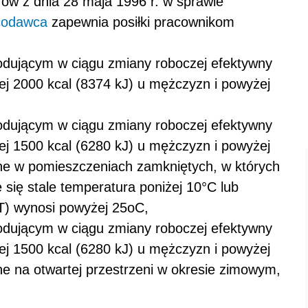
ów z dnia 28 maja 1996 r. w sprawie
codawca
zapewnia posiłki pracownikom
odującym w ciągu zmiany roboczej efektywny
j 2000 kcal (8374 kJ) u mężczyzn i powyżej
odującym w ciągu zmiany roboczej efektywny
j 1500 kcal (6280 kJ) u mężczyzn i powyżej
ne w pomieszczeniach zamkniętych, w których
się stale temperatura poniżej 10°C lub
T) wynosi powyżej 25oC,
odującym w ciągu zmiany roboczej efektywny
j 1500 kcal (6280 kJ) u mężczyzn i powyżej
ne na otwartej przestrzeni w okresie zimowym,