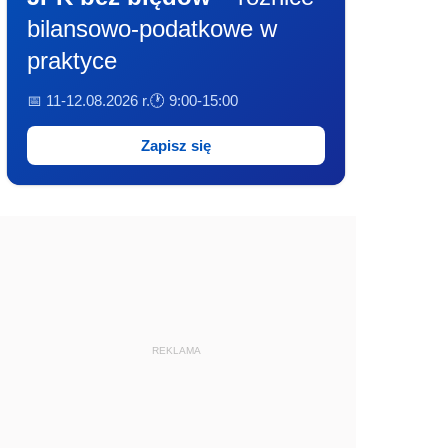
bilansowo-podatkowe w
praktyce
📅 11-12.08.2026 r.
🕐 9:00-15:00
Zapisz się
REKLAMA