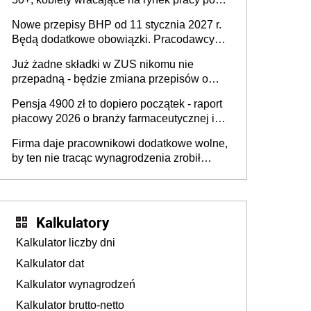
urodzeniu dzieci, osoby przewlekle chore i
Nowe przepisy BHP od 11 stycznia 2027 r.
osoby neuroatypowe. Powstanie Fundusz
Będą dodatkowe obowiązki. Pracodawcy
na rzecz Inkluzywności w Zatrudnianiu?
dostają czas na przygotowanie się do zmian
Już żadne składki w ZUS nikomu nie
przepadną - będzie zmiana przepisów o
przedawnieniu i niepodleganiu
Pensja 4900 zł to dopiero początek - raport
ubezpieczeniom społecznym
płacowy 2026 o branży farmaceutycznej i
chemicznej
Firma daje pracownikowi dodatkowe wolne,
by ten nie tracąc wynagrodzenia zrobił
dodatkowe badania. Ten benefit się
sprawdza
Kalkulatory
Kalkulator liczby dni
Kalkulator dat
Kalkulator wynagrodzeń
Kalkulator brutto-netto