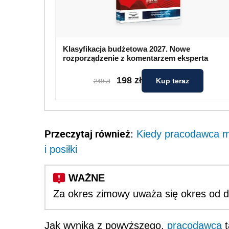
Klasyfikacja budżetowa 2027. Nowe
rozporządzenie z komentarzem eksperta
198 zł
Kup teraz
249 zł
Przeczytaj również:
Kiedy pracodawca m
i posiłki
Za okres zimowy uważa się okres od dn
Jak wynika z powyższego,
pracodawca
t