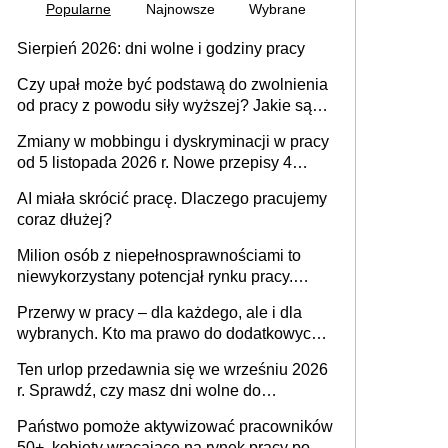
Popularne
Najnowsze
Wybrane
Sierpień 2026: dni wolne i godziny pracy
Czy upał może być podstawą do zwolnienia
od pracy z powodu siły wyższej? Jakie są
obowiązki pracodawcy
Zmiany w mobbingu i dyskryminacji w pracy
od 5 listopada 2026 r. Nowe przepisy 4
sierpnia zostały ogłoszone w Dzienniku
AI miała skrócić pracę. Dlaczego pracujemy
Ustaw
coraz dłużej?
Milion osób z niepełnosprawnościami to
niewykorzystany potencjał rynku pracy.
Problemem nie jest brak kandydatów,
Przerwy w pracy – dla każdego, ale i dla
dofinansowań czy refundacji, ale bariery po
wybranych. Kto ma prawo do dodatkowych
stronie systemu i świadomości
15 minut?
pracodawców [WYWIAD]
Ten urlop przedawnia się we wrześniu 2026
r. Sprawdź, czy masz dni wolne do
wykorzystania
Państwo pomoże aktywizować pracowników
50+, kobiety wracające na rynek pracy po