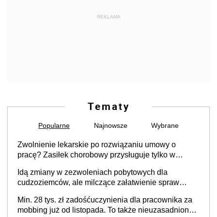
REKLAMA
Tematy
Popularne
Najnowsze
Wybrane
Zwolnienie lekarskie po rozwiązaniu umowy o
pracę? Zasiłek chorobowy przysługuje tylko w
przypadku zachorowania w ciągu 14 dni od ustania
Idą zmiany w zezwoleniach pobytowych dla
stosunku pracy
cudzoziemców, ale milczące załatwienie spraw
przewidziano tylko dla wybranych
Min. 28 tys. zł zadośćuczynienia dla pracownika za
mobbing już od listopada. To także nieuzasadniona