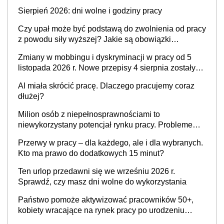
krytyka i izolowanie z zespołu
Sierpień 2026: dni wolne i godziny pracy
Czy upał może być podstawą do zwolnienia od pracy
z powodu siły wyższej? Jakie są obowiązki
pracodawcy
Zmiany w mobbingu i dyskryminacji w pracy od 5
listopada 2026 r. Nowe przepisy 4 sierpnia zostały
ogłoszone w Dzienniku Ustaw
AI miała skrócić pracę. Dlaczego pracujemy coraz
dłużej?
Milion osób z niepełnosprawnościami to
niewykorzystany potencjał rynku pracy. Problemem
nie jest brak kandydatów, dofinansowań czy
Przerwy w pracy – dla każdego, ale i dla wybranych.
refundacji, ale bariery po stronie systemu i
Kto ma prawo do dodatkowych 15 minut?
świadomości pracodawców [WYWIAD]
Ten urlop przedawni się we wrześniu 2026 r.
Sprawdź, czy masz dni wolne do wykorzystania
Państwo pomoże aktywizować pracowników 50+,
kobiety wracające na rynek pracy po urodzeniu
dzieci, osoby przewlekle chore i osoby