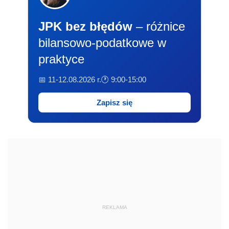
JPK bez błędów
– różnice
bilansowo-podatkowe w
praktyce
📅 11-12.08.2026 r.
🕐 9:00-15:00
Zapisz się
REKLAMA