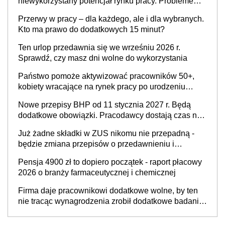
niewykorzystany potencjał rynku pracy. Problemem
nie jest brak kandydatów, dofinansowań czy
Przerwy w pracy – dla każdego, ale i dla wybranych.
refundacji, ale bariery po stronie systemu i
Kto ma prawo do dodatkowych 15 minut?
świadomości pracodawców [WYWIAD]
Ten urlop przedawnia się we wrześniu 2026 r.
Sprawdź, czy masz dni wolne do wykorzystania
Państwo pomoże aktywizować pracowników 50+,
kobiety wracające na rynek pracy po urodzeniu
dzieci, osoby przewlekle chore i osoby
Nowe przepisy BHP od 11 stycznia 2027 r. Będą
neuroatypowe. Powstanie Fundusz na rzecz
dodatkowe obowiązki. Pracodawcy dostają czas na
Inkluzywności w Zatrudnianiu?
przygotowanie się do zmian
Już żadne składki w ZUS nikomu nie przepadną -
będzie zmiana przepisów o przedawnieniu i
niepodleganiu ubezpieczeniom społecznym
Pensja 4900 zł to dopiero początek - raport płacowy
2026 o branży farmaceutycznej i chemicznej
Firma daje pracownikowi dodatkowe wolne, by ten
nie tracąc wynagrodzenia zrobił dodatkowe badania.
Ten benefit się sprawdza