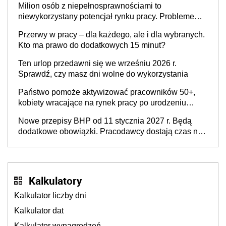
Milion osób z niepełnosprawnościami to
niewykorzystany potencjał rynku pracy. Problemem
nie jest brak kandydatów, dofinansowań czy
Przerwy w pracy – dla każdego, ale i dla wybranych.
refundacji, ale bariery po stronie systemu i
Kto ma prawo do dodatkowych 15 minut?
świadomości pracodawców [WYWIAD]
Ten urlop przedawni się we wrześniu 2026 r.
Sprawdź, czy masz dni wolne do wykorzystania
Państwo pomoże aktywizować pracowników 50+,
kobiety wracające na rynek pracy po urodzeniu
dzieci, osoby przewlekle chore i osoby
Nowe przepisy BHP od 11 stycznia 2027 r. Będą
neuroatypowe. Powstanie Fundusz na rzecz
dodatkowe obowiązki. Pracodawcy dostają czas na
Inkluzywności w Zatrudnianiu?
przygotowanie się do zmian
Kalkulatory
Kalkulator liczby dni
Kalkulator dat
Kalkulator wynagrodzeń