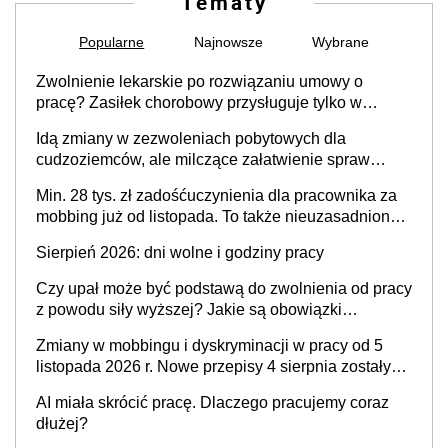
Tematy
Popularne
Najnowsze
Wybrane
Zwolnienie lekarskie po rozwiązaniu umowy o
pracę? Zasiłek chorobowy przysługuje tylko w
przypadku zachorowania w ciągu 14 dni od ustania
Idą zmiany w zezwoleniach pobytowych dla
stosunku pracy
cudzoziemców, ale milczące załatwienie spraw
przewidziano tylko dla wybranych
Min. 28 tys. zł zadośćuczynienia dla pracownika za
mobbing już od listopada. To także nieuzasadniona
krytyka i izolowanie z zespołu
Sierpień 2026: dni wolne i godziny pracy
Czy upał może być podstawą do zwolnienia od pracy
z powodu siły wyższej? Jakie są obowiązki
pracodawcy
Zmiany w mobbingu i dyskryminacji w pracy od 5
listopada 2026 r. Nowe przepisy 4 sierpnia zostały
ogłoszone w Dzienniku Ustaw
AI miała skrócić pracę. Dlaczego pracujemy coraz
dłużej?