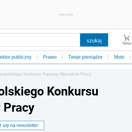
REKLAMA
Sklep
ektor publiczny
Prawo
Twoje pieniądze
Moto
lnopolskiego Konkursu Poprawy Warunków Pracy
olskiego Konkursu
 Pracy
 się na newsletter