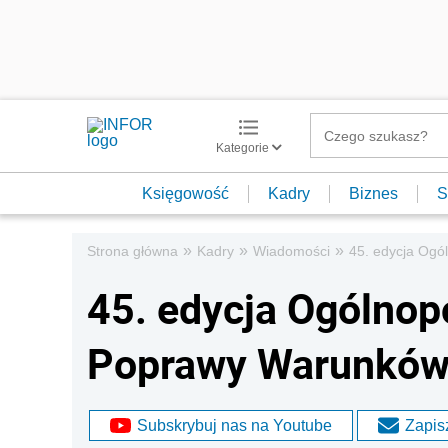
Kategorie
Księgowość
Kadry
Biznes
S
»
»
»
Strona główna
Kadry
Wiadomości
45. edycja Ogó
45. edycja Ogólnop
Poprawy Warunków
Subskrybuj nas na Youtube
Zapisz