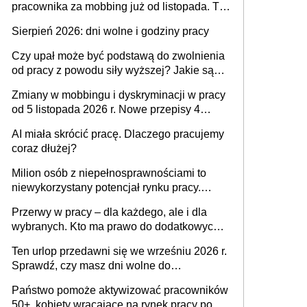
pracownika za mobbing już od listopada. To
także nieuzasadniona krytyka i izolowanie z
Sierpień 2026: dni wolne i godziny pracy
zespołu
Czy upał może być podstawą do zwolnienia
od pracy z powodu siły wyższej? Jakie są
obowiązki pracodawcy
Zmiany w mobbingu i dyskryminacji w pracy
od 5 listopada 2026 r. Nowe przepisy 4
sierpnia zostały ogłoszone w Dzienniku
AI miała skrócić pracę. Dlaczego pracujemy
Ustaw
coraz dłużej?
Milion osób z niepełnosprawnościami to
niewykorzystany potencjał rynku pracy.
Problemem nie jest brak kandydatów,
Przerwy w pracy – dla każdego, ale i dla
dofinansowań czy refundacji, ale bariery po
wybranych. Kto ma prawo do dodatkowych
stronie systemu i świadomości
15 minut?
pracodawców [WYWIAD]
Ten urlop przedawni się we wrześniu 2026 r.
Sprawdź, czy masz dni wolne do
wykorzystania
Państwo pomoże aktywizować pracowników
50+, kobiety wracające na rynek pracy po