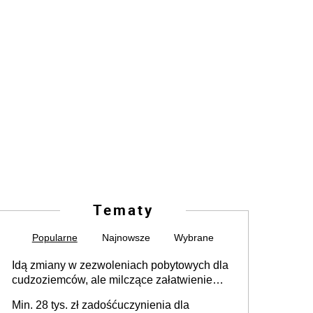
Tematy
Popularne
Najnowsze
Wybrane
Idą zmiany w zezwoleniach pobytowych dla
cudzoziemców, ale milczące załatwienie
spraw przewidziano tylko dla wybranych
Min. 28 tys. zł zadośćuczynienia dla