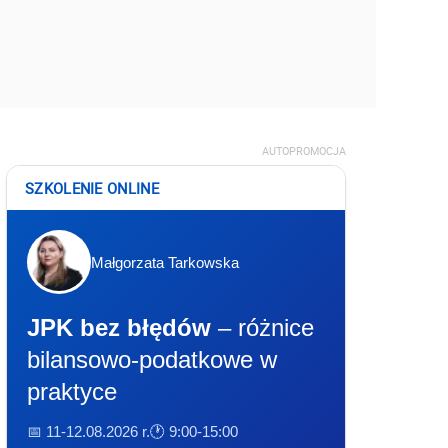
AUTOPROMOCJA
SZKOLENIE ONLINE
Małgorzata Tarkowska
JPK bez błędów
– różnice
bilansowo-podatkowe w
praktyce
📅 11-12.08.2026 r.
🕐 9:00-15:00