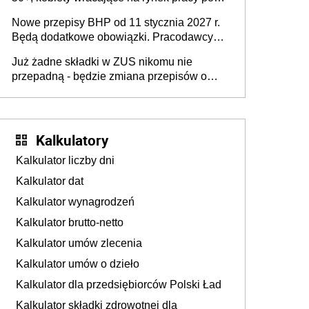
urodzeniu dzieci, osoby przewlekle chore i
Nowe przepisy BHP od 11 stycznia 2027 r.
osoby neuroatypowe. Powstanie Fundusz
Będą dodatkowe obowiązki. Pracodawcy
na rzecz Inkluzywności w Zatrudnianiu?
dostają czas na przygotowanie się do zmian
Już żadne składki w ZUS nikomu nie
przepadną - będzie zmiana przepisów o
przedawnieniu i niepodleganiu
ubezpieczeniom społecznym
Kalkulatory
Kalkulator liczby dni
Kalkulator dat
Kalkulator wynagrodzeń
Kalkulator brutto-netto
Kalkulator umów zlecenia
Kalkulator umów o dzieło
Kalkulator dla przedsiębiorców Polski Ład
Kalkulator składki zdrowotnej dla