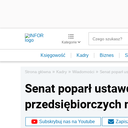
Kategorie
Księgowość
Kadry
Biznes
S
»
»
»
Strona główna
Kadry
Wiadomości
Senat poparł us
Senat poparł ustaw
przedsiębiorczych
Subskrybuj nas na Youtube
Zapisz