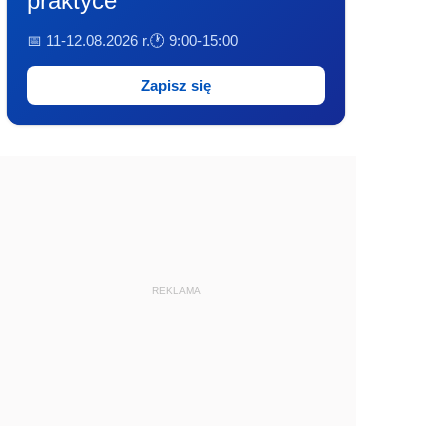
praktyce
📅 11-12.08.2026 r.
🕐 9:00-15:00
Zapisz się
REKLAMA