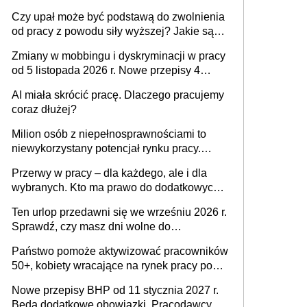
Czy upał może być podstawą do zwolnienia
od pracy z powodu siły wyższej? Jakie są
obowiązki pracodawcy
Zmiany w mobbingu i dyskryminacji w pracy
od 5 listopada 2026 r. Nowe przepisy 4
sierpnia zostały ogłoszone w Dzienniku
AI miała skrócić pracę. Dlaczego pracujemy
Ustaw
coraz dłużej?
Milion osób z niepełnosprawnościami to
niewykorzystany potencjał rynku pracy.
Problemem nie jest brak kandydatów,
Przerwy w pracy – dla każdego, ale i dla
dofinansowań czy refundacji, ale bariery po
wybranych. Kto ma prawo do dodatkowych
stronie systemu i świadomości
15 minut?
pracodawców [WYWIAD]
Ten urlop przedawni się we wrześniu 2026 r.
Sprawdź, czy masz dni wolne do
wykorzystania
Państwo pomoże aktywizować pracowników
50+, kobiety wracające na rynek pracy po
urodzeniu dzieci, osoby przewlekle chore i
Nowe przepisy BHP od 11 stycznia 2027 r.
osoby neuroatypowe. Powstanie Fundusz
Będą dodatkowe obowiązki. Pracodawcy