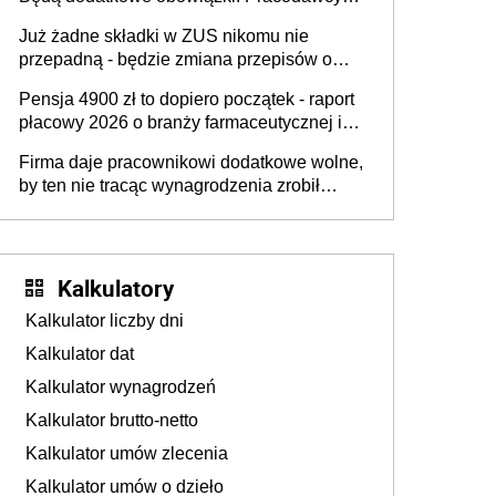
na rzecz Inkluzywności w Zatrudnianiu?
dostają czas na przygotowanie się do zmian
Już żadne składki w ZUS nikomu nie
przepadną - będzie zmiana przepisów o
przedawnieniu i niepodleganiu
Pensja 4900 zł to dopiero początek - raport
ubezpieczeniom społecznym
płacowy 2026 o branży farmaceutycznej i
chemicznej
Firma daje pracownikowi dodatkowe wolne,
by ten nie tracąc wynagrodzenia zrobił
dodatkowe badania. Ten benefit się
sprawdza
Kalkulatory
Kalkulator liczby dni
Kalkulator dat
Kalkulator wynagrodzeń
Kalkulator brutto-netto
Kalkulator umów zlecenia
Kalkulator umów o dzieło