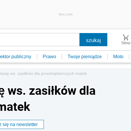
REKLAMA
Sklep
ektor publiczny
Prawo
Twoje pieniądze
Moto
tawę ws. zasiłków dla przedsiębiorczych matek
ę ws. zasiłków dla
 matek
 się na newsletter