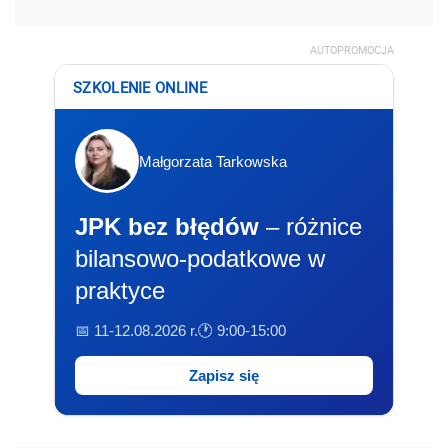
AUTOPROMOCJA
SZKOLENIE ONLINE
Małgorzata Tarkowska
JPK bez błędów
– różnice
bilansowo-podatkowe w
praktyce
📅 11-12.08.2026 r.
🕐 9:00-15:00
Zapisz się