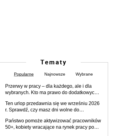
Tematy
Popularne
Najnowsze
Wybrane
Przerwy w pracy – dla każdego, ale i dla
wybranych. Kto ma prawo do dodatkowych
15 minut?
Ten urlop przedawnia się we wrześniu 2026
r. Sprawdź, czy masz dni wolne do
wykorzystania
Państwo pomoże aktywizować pracowników
50+, kobiety wracające na rynek pracy po
urodzeniu dzieci, osoby przewlekle chore i