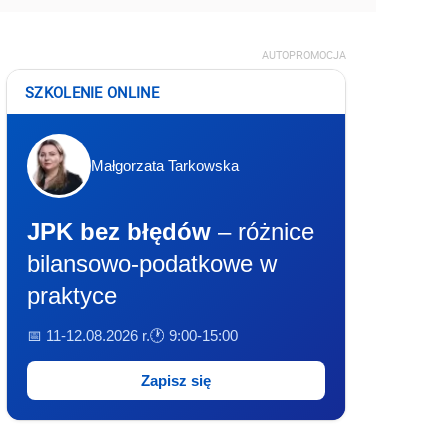
AUTOPROMOCJA
SZKOLENIE ONLINE
Małgorzata Tarkowska
JPK bez błędów
– różnice
bilansowo-podatkowe w
praktyce
📅 11-12.08.2026 r.
🕐 9:00-15:00
Zapisz się