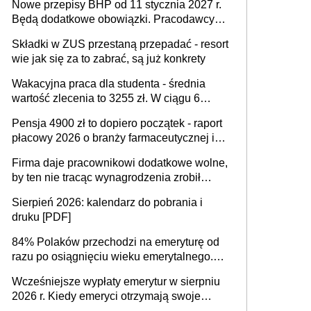
Nowe przepisy BHP od 11 stycznia 2027 r.
osoby neuroatypowe. Powstanie Fundusz
Będą dodatkowe obowiązki. Pracodawcy
na rzecz Inkluzywności w Zatrudnianiu?
dostają czas na przygotowanie się do zmian
Składki w ZUS przestaną przepadać - resort
wie jak się za to zabrać, są już konkrety
Wakacyjna praca dla studenta - średnia
wartość zlecenia to 3255 zł. W ciągu 6
miesięcy aktywny freelancer-student zarabia
Pensja 4900 zł to dopiero początek - raport
ponad 10,7 tys. zł
płacowy 2026 o branży farmaceutycznej i
chemicznej
Firma daje pracownikowi dodatkowe wolne,
by ten nie tracąc wynagrodzenia zrobił
dodatkowe badania. Ten benefit się
Sierpień 2026: kalendarz do pobrania i
sprawdza
druku [PDF]
84% Polaków przechodzi na emeryturę od
razu po osiągnięciu wieku emerytalnego.
Natomiast pokolenie X musi pracować
Wcześniejsze wypłaty emerytur w sierpniu
dłużej, ale czy jest w stanie? Pracownicy
2026 r. Kiedy emeryci otrzymają swoje
45+ to siła napędowa gospodarki
świadczenia?