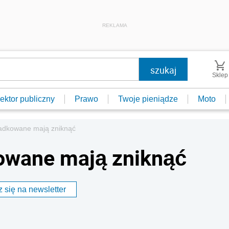
REKLAMA
Sklep
ektor publiczny
Prawo
Twoje pieniądze
Moto
adkowane mają zniknąć
owane mają zniknąć
 się na newsletter