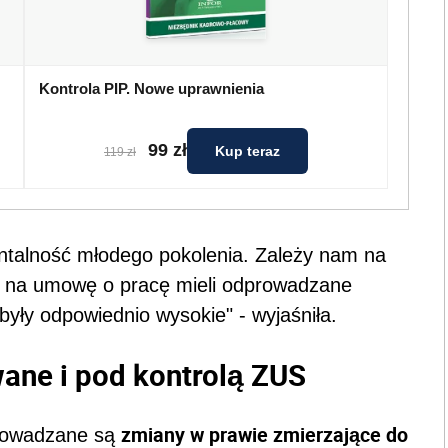
Kontrola PIP. Nowe uprawnienia
99 zł
Kup teraz
119 zł
talność młodego pokolenia. Zależy nam na
jąc na umowę o pracę mieli odprowadzane
były odpowiednio wysokie" - wyjaśniła.
ane i pod kontrolą ZUS
zmiany w prawie zmierzające do
prowadzane są