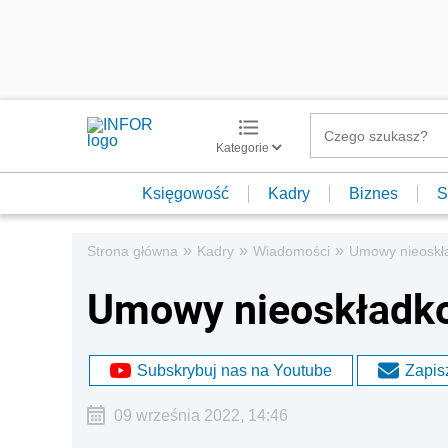
Kategorie
Księgowość
Kadry
Biznes
S
»
»
»
Strona główna
Kadry
Wiadomości
Umowy nieoskł
Umowy nieoskładk
Subskrybuj nas na Youtube
Zapisz
09 września 2022, 14:46