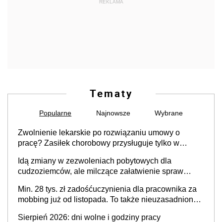
REKLAMA
Tematy
Popularne
Najnowsze
Wybrane
Zwolnienie lekarskie po rozwiązaniu umowy o
pracę? Zasiłek chorobowy przysługuje tylko w
przypadku zachorowania w ciągu 14 dni od ustania
Idą zmiany w zezwoleniach pobytowych dla
stosunku pracy
cudzoziemców, ale milczące załatwienie spraw
przewidziano tylko dla wybranych
Min. 28 tys. zł zadośćuczynienia dla pracownika za
mobbing już od listopada. To także nieuzasadniona
krytyka i izolowanie z zespołu
Sierpień 2026: dni wolne i godziny pracy