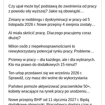
Czy upał może być podstawą do zwolnienia od pracy
z powodu siły wyższej? Jakie są obowiązki
pracodawcy
Zmiany w mobbingu i dyskryminacji w pracy od 5
listopada 2026 r. Nowe przepisy 4 sierpnia zostały
ogłoszone w Dzienniku Ustaw
AI miała skrócić pracę. Dlaczego pracujemy coraz
dłużej?
Milion osób z niepełnosprawnościami to
niewykorzystany potencjał rynku pracy. Problemem
nie jest brak kandydatów, dofinansowań czy
Przerwy w pracy – dla każdego, ale i dla wybranych.
refundacji, ale bariery po stronie systemu i
Kto ma prawo do dodatkowych 15 minut?
świadomości pracodawców [WYWIAD]
Ten urlop przedawni się we wrześniu 2026 r.
Sprawdź, czy masz dni wolne do wykorzystania
Państwo pomoże aktywizować pracowników 50+,
kobiety wracające na rynek pracy po urodzeniu
dzieci, osoby przewlekle chore i osoby
Nowe przepisy BHP od 11 stycznia 2027 r. Będą
neuroatypowe. Powstanie Fundusz na rzecz
dodatkowe obowiązki. Pracodawcy dostają czas na