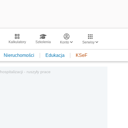
Kalkulatory
Szkolenia
Konto
Serwisy
Nieruchomości
Edukacja
KSeF
pitalizacji - ruszyły prace