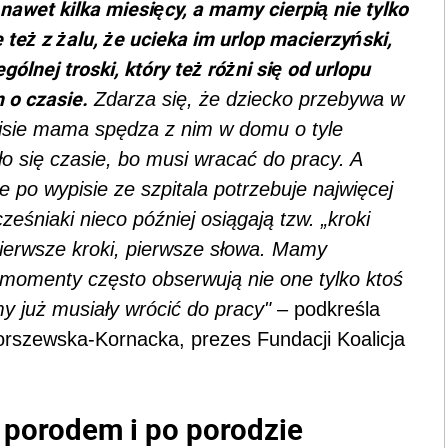
nawet kilka miesięcy, a mamy cierpią nie tylko
 też z żalu, że ucieka im urlop macierzyński,
ólnej troski, który też różni się od urlopu
 o czasie.
Zdarza się, że dziecko przebywa w
ypisie mama spędza z nim w domu o tyle
ło się czasie, bo musi wracać do pracy. A
 po wypisie ze szpitala potrzebuje najwięcej
ześniaki nieco później osiągają tzw. „kroki
pierwsze kroki, pierwsze słowa. Mamy
 momenty często obserwują nie one tylko ktoś
my już musiały wrócić do pracy"
– podkreśla
orszewska-Kornacka, prezes Fundacji Koalicja
d porodem i po porodzie