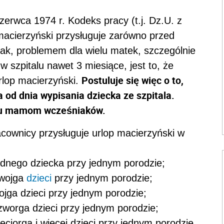
zerwca 1974 r. Kodeks pracy (t.j. Dz.U. z
 macierzyński przysługuje zarówno przed
nak, problemem dla wielu matek, szczególnie
 szpitalu nawet 3 miesiące, jest to, że
Postuluje się więc o to,
urlop macierzyński.
a od dnia wypisania dziecka ze szpitala.
opu mamom wcześniaków.
cownicy przysługuje urlop macierzyński w
ednego dziecka przy jednym porodzie;
dwojga
dzieci
przy jednym porodzie;
ojga dzieci przy jednym porodzie;
zworga dzieci przy jednym porodzie;
ęciorga i więcej dzieci przy jednym porodzie.