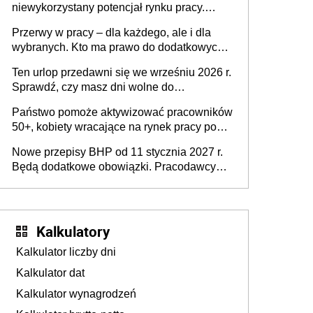
niewykorzystany potencjał rynku pracy.
Problemem nie jest brak kandydatów,
Przerwy w pracy – dla każdego, ale i dla
dofinansowań czy refundacji, ale bariery po
wybranych. Kto ma prawo do dodatkowych
stronie systemu i świadomości
15 minut?
pracodawców [WYWIAD]
Ten urlop przedawni się we wrześniu 2026 r.
Sprawdź, czy masz dni wolne do
wykorzystania
Państwo pomoże aktywizować pracowników
50+, kobiety wracające na rynek pracy po
urodzeniu dzieci, osoby przewlekle chore i
Nowe przepisy BHP od 11 stycznia 2027 r.
osoby neuroatypowe. Powstanie Fundusz
Będą dodatkowe obowiązki. Pracodawcy
na rzecz Inkluzywności w Zatrudnianiu?
dostają czas na przygotowanie się do zmian
Kalkulatory
Kalkulator liczby dni
Kalkulator dat
Kalkulator wynagrodzeń