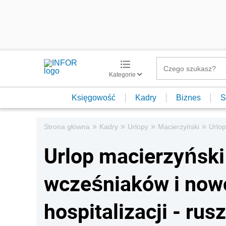
Kategorie
Księgowość
Kadry
Biznes
S
»
»
»
»
Strona główna
Kadry
Urlopy
Macierzyński
Urlop
Urlop macierzyński
wcześniaków i no
hospitalizacji - rus