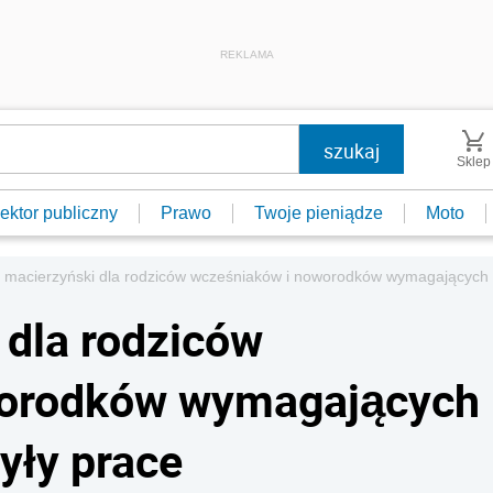
REKLAMA
Sklep
ektor publiczny
Prawo
Twoje pieniądze
Moto
 macierzyński dla rodziców wcześniaków i noworodków wymagających hos
 dla rodziców
worodków wymagających
zyły prace