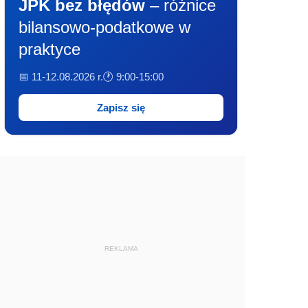
JPK bez błędów
– różnice
bilansowo-podatkowe w
praktyce
📅 11-12.08.2026 r.
🕐 9:00-15:00
Zapisz się
REKLAMA