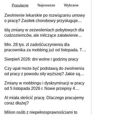
Popularne
Najnowsze
Wybrane
Zwolnienie lekarskie po rozwiązaniu umowy
o pracę? Zasiłek chorobowy przysługuje
tylko w przypadku zachorowania w ciągu 14
Idą zmiany w zezwoleniach pobytowych dla
dni od ustania stosunku pracy
cudzoziemców, ale milczące załatwienie
spraw przewidziano tylko dla wybranych
Min. 28 tys. zł zadośćuczynienia dla
pracownika za mobbing już od listopada. To
także nieuzasadniona krytyka i izolowanie z
Sierpień 2026: dni wolne i godziny pracy
zespołu
Czy upał może być podstawą do zwolnienia
od pracy z powodu siły wyższej? Jakie są
obowiązki pracodawcy
Zmiany w mobbingu i dyskryminacji w pracy
od 5 listopada 2026 r. Nowe przepisy 4
sierpnia zostały ogłoszone w Dzienniku
AI miała skrócić pracę. Dlaczego pracujemy
Ustaw
coraz dłużej?
Milion osób z niepełnosprawnościami to