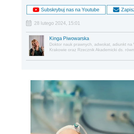
Subskrybuj nas na Youtube
Zapisz
28 lutego 2024, 15:01
Kinga Piwowarska
Doktor nauk prawnych, adwokat, adiunkt na
Krakowie oraz Rzecznik Akademicki ds. równe
prawie pracy, zabezpieczeniu społecznym o
socjalną.