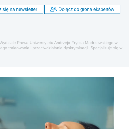
 się na newsletter
Dołącz do grona ekspertów
 Wydziale Prawa Uniwersytetu Andrzeja Frycza Modrzewskiego w
go traktowania i przeciwdziałania dyskryminacji. Specjalizuje się w
raz administracyjnoprawnych aspektach związanych z pracą i pomocą