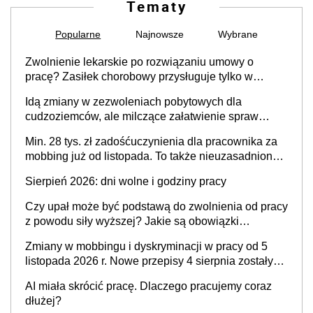
Tematy
Popularne
Najnowsze
Wybrane
Zwolnienie lekarskie po rozwiązaniu umowy o
pracę? Zasiłek chorobowy przysługuje tylko w
przypadku zachorowania w ciągu 14 dni od ustania
Idą zmiany w zezwoleniach pobytowych dla
stosunku pracy
cudzoziemców, ale milczące załatwienie spraw
przewidziano tylko dla wybranych
Min. 28 tys. zł zadośćuczynienia dla pracownika za
mobbing już od listopada. To także nieuzasadniona
krytyka i izolowanie z zespołu
Sierpień 2026: dni wolne i godziny pracy
Czy upał może być podstawą do zwolnienia od pracy
z powodu siły wyższej? Jakie są obowiązki
pracodawcy
Zmiany w mobbingu i dyskryminacji w pracy od 5
listopada 2026 r. Nowe przepisy 4 sierpnia zostały
ogłoszone w Dzienniku Ustaw
AI miała skrócić pracę. Dlaczego pracujemy coraz
dłużej?