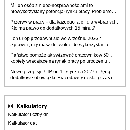
Milion osób z niepełnosprawnościami to
niewykorzystany potencjał rynku pracy. Problemem
nie jest brak kandydatów, dofinansowań czy
Przerwy w pracy – dla każdego, ale i dla wybranych.
refundacji, ale bariery po stronie systemu i
Kto ma prawo do dodatkowych 15 minut?
świadomości pracodawców [WYWIAD]
Ten urlop przedawni się we wrześniu 2026 r.
Sprawdź, czy masz dni wolne do wykorzystania
Państwo pomoże aktywizować pracowników 50+,
kobiety wracające na rynek pracy po urodzeniu
dzieci, osoby przewlekle chore i osoby
Nowe przepisy BHP od 11 stycznia 2027 r. Będą
neuroatypowe. Powstanie Fundusz na rzecz
dodatkowe obowiązki. Pracodawcy dostają czas na
Inkluzywności w Zatrudnianiu?
przygotowanie się do zmian
Kalkulatory
Kalkulator liczby dni
Kalkulator dat