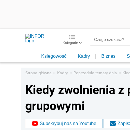
Kategorie
Księgowość
Kadry
Biznes
S
»
»
»
Strona główna
Kadry
Poprzednie tematy dnia
Kie
Kiedy zwolnienia z 
grupowymi
Subskrybuj nas na Youtube
Zapisz