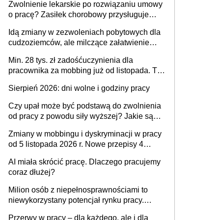
Zwolnienie lekarskie po rozwiązaniu umowy
o pracę? Zasiłek chorobowy przysługuje
tylko w przypadku zachorowania w ciągu 14
Idą zmiany w zezwoleniach pobytowych dla
dni od ustania stosunku pracy
cudzoziemców, ale milczące załatwienie
spraw przewidziano tylko dla wybranych
Min. 28 tys. zł zadośćuczynienia dla
pracownika za mobbing już od listopada. To
także nieuzasadniona krytyka i izolowanie z
Sierpień 2026: dni wolne i godziny pracy
zespołu
Czy upał może być podstawą do zwolnienia
od pracy z powodu siły wyższej? Jakie są
obowiązki pracodawcy
Zmiany w mobbingu i dyskryminacji w pracy
od 5 listopada 2026 r. Nowe przepisy 4
sierpnia zostały ogłoszone w Dzienniku
AI miała skrócić pracę. Dlaczego pracujemy
Ustaw
coraz dłużej?
Milion osób z niepełnosprawnościami to
niewykorzystany potencjał rynku pracy.
Problemem nie jest brak kandydatów,
Przerwy w pracy – dla każdego, ale i dla