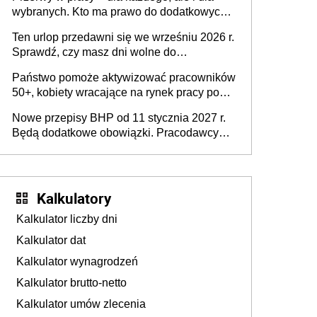
dofinansowań czy refundacji, ale bariery po
wybranych. Kto ma prawo do dodatkowych
stronie systemu i świadomości
15 minut?
pracodawców [WYWIAD]
Ten urlop przedawni się we wrześniu 2026 r.
Sprawdź, czy masz dni wolne do
wykorzystania
Państwo pomoże aktywizować pracowników
50+, kobiety wracające na rynek pracy po
urodzeniu dzieci, osoby przewlekle chore i
Nowe przepisy BHP od 11 stycznia 2027 r.
osoby neuroatypowe. Powstanie Fundusz
Będą dodatkowe obowiązki. Pracodawcy
na rzecz Inkluzywności w Zatrudnianiu?
dostają czas na przygotowanie się do zmian
Kalkulatory
Kalkulator liczby dni
Kalkulator dat
Kalkulator wynagrodzeń
Kalkulator brutto-netto
Kalkulator umów zlecenia