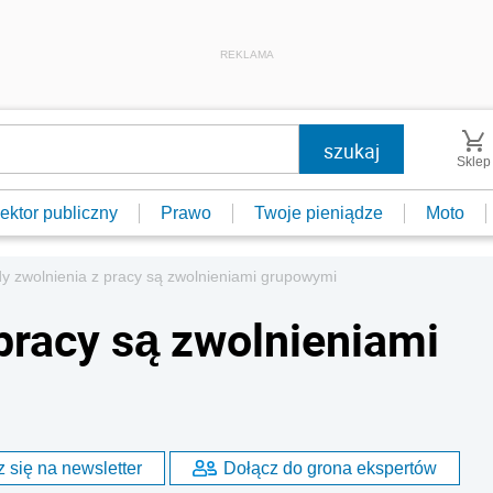
REKLAMA
Sklep
ektor publiczny
Prawo
Twoje pieniądze
Moto
dy zwolnienia z pracy są zwolnieniami grupowymi
pracy są zwolnieniami
 się na newsletter
Dołącz do grona ekspertów