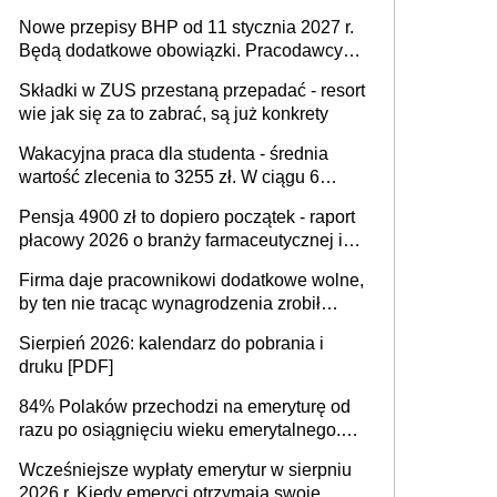
urodzeniu dzieci, osoby przewlekle chore i
Nowe przepisy BHP od 11 stycznia 2027 r.
osoby neuroatypowe. Powstanie Fundusz
Będą dodatkowe obowiązki. Pracodawcy
na rzecz Inkluzywności w Zatrudnianiu?
dostają czas na przygotowanie się do zmian
Składki w ZUS przestaną przepadać - resort
wie jak się za to zabrać, są już konkrety
Wakacyjna praca dla studenta - średnia
wartość zlecenia to 3255 zł. W ciągu 6
miesięcy aktywny freelancer-student zarabia
Pensja 4900 zł to dopiero początek - raport
ponad 10,7 tys. zł
płacowy 2026 o branży farmaceutycznej i
chemicznej
Firma daje pracownikowi dodatkowe wolne,
by ten nie tracąc wynagrodzenia zrobił
dodatkowe badania. Ten benefit się
Sierpień 2026: kalendarz do pobrania i
sprawdza
druku [PDF]
84% Polaków przechodzi na emeryturę od
razu po osiągnięciu wieku emerytalnego.
Natomiast pokolenie X musi pracować
Wcześniejsze wypłaty emerytur w sierpniu
dłużej, ale czy jest w stanie? Pracownicy
2026 r. Kiedy emeryci otrzymają swoje