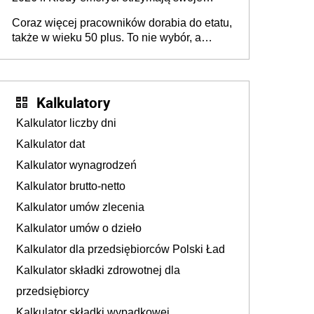
45+ to siła napędowa gospodarki
świadczenia?
Coraz więcej pracowników dorabia do etatu,
także w wieku 50 plus. To nie wybór, a
konieczność. Powodem są rosnące koszty
życia
Kalkulatory
Kalkulator liczby dni
Kalkulator dat
Kalkulator wynagrodzeń
Kalkulator brutto-netto
Kalkulator umów zlecenia
Kalkulator umów o dzieło
Kalkulator dla przedsiębiorców Polski Ład
Kalkulator składki zdrowotnej dla
przedsiębiorcy
Kalkulator składki wypadkowej