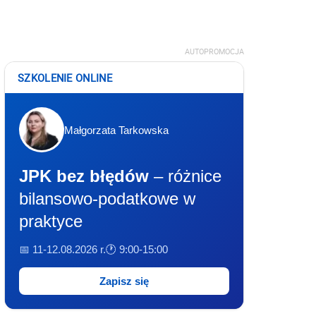
AUTOPROMOCJA
SZKOLENIE ONLINE
Małgorzata Tarkowska
JPK bez błędów
– różnice
bilansowo-podatkowe w
praktyce
📅 11-12.08.2026 r.
🕐 9:00-15:00
Zapisz się