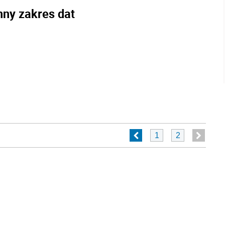
nny zakres dat
1
2