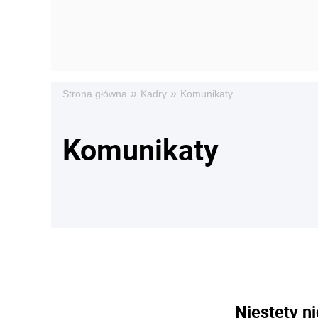
»
»
Strona główna
Kadry
Komunikaty
Komunikaty
Niestety ni