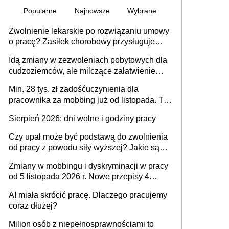
Popularne
Najnowsze
Wybrane
Zwolnienie lekarskie po rozwiązaniu umowy
o pracę? Zasiłek chorobowy przysługuje
tylko w przypadku zachorowania w ciągu 14
Idą zmiany w zezwoleniach pobytowych dla
dni od ustania stosunku pracy
cudzoziemców, ale milczące załatwienie
spraw przewidziano tylko dla wybranych
Min. 28 tys. zł zadośćuczynienia dla
pracownika za mobbing już od listopada. To
także nieuzasadniona krytyka i izolowanie z
Sierpień 2026: dni wolne i godziny pracy
zespołu
Czy upał może być podstawą do zwolnienia
od pracy z powodu siły wyższej? Jakie są
obowiązki pracodawcy
Zmiany w mobbingu i dyskryminacji w pracy
od 5 listopada 2026 r. Nowe przepisy 4
sierpnia zostały ogłoszone w Dzienniku
AI miała skrócić pracę. Dlaczego pracujemy
Ustaw
coraz dłużej?
Milion osób z niepełnosprawnościami to