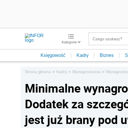
Kategorie
Księgowość
Kadry
Biznes
S
»
»
»
Strona główna
Kadry
Wynagrodzenia
Wynagrodze
Minimalne wynagro
Dodatek za szczegó
jest już brany pod 