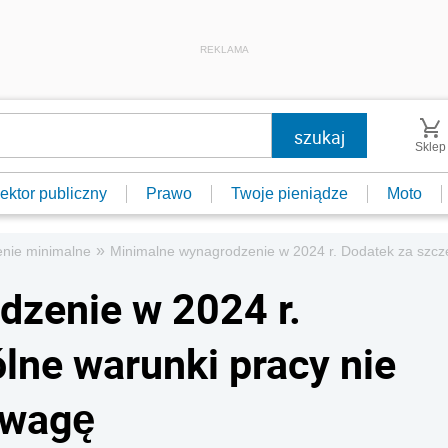
REKLAMA
Sklep
ektor publiczny
Prawo
Twoje pieniądze
Moto
»
nie minimalne
Minimalne wynagrodzenie w 2024 r. Dodatek za szcze
dzenie w 2024 r.
lne warunki pracy nie
uwagę