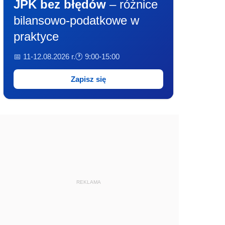
JPK bez błędów
– różnice
bilansowo-podatkowe w
praktyce
📅 11-12.08.2026 r.
🕐 9:00-15:00
Zapisz się
REKLAMA