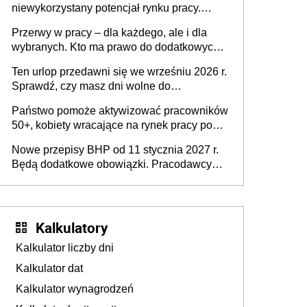
niewykorzystany potencjał rynku pracy.
Problemem nie jest brak kandydatów,
Przerwy w pracy – dla każdego, ale i dla
dofinansowań czy refundacji, ale bariery po
wybranych. Kto ma prawo do dodatkowych
stronie systemu i świadomości
15 minut?
pracodawców [WYWIAD]
Ten urlop przedawni się we wrześniu 2026 r.
Sprawdź, czy masz dni wolne do
wykorzystania
Państwo pomoże aktywizować pracowników
50+, kobiety wracające na rynek pracy po
urodzeniu dzieci, osoby przewlekle chore i
Nowe przepisy BHP od 11 stycznia 2027 r.
osoby neuroatypowe. Powstanie Fundusz
Będą dodatkowe obowiązki. Pracodawcy
na rzecz Inkluzywności w Zatrudnianiu?
dostają czas na przygotowanie się do zmian
Kalkulatory
Kalkulator liczby dni
Kalkulator dat
Kalkulator wynagrodzeń