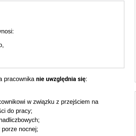
ynosi:
o,
nie uwzględnia się
ia pracownika
:
acownikowi w związku z przejściem na
ści do pracy;
nadliczbowych;
 porze nocnej;