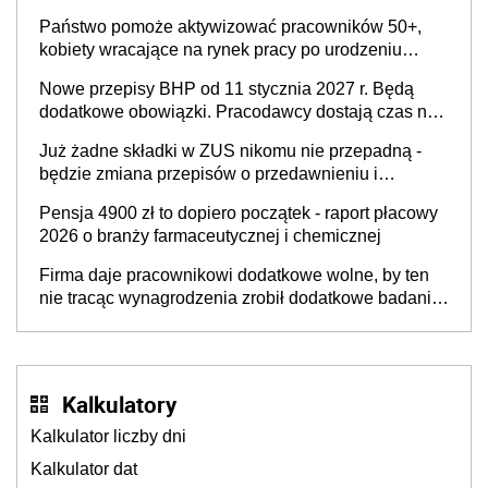
Państwo pomoże aktywizować pracowników 50+,
kobiety wracające na rynek pracy po urodzeniu
dzieci, osoby przewlekle chore i osoby
Nowe przepisy BHP od 11 stycznia 2027 r. Będą
neuroatypowe. Powstanie Fundusz na rzecz
dodatkowe obowiązki. Pracodawcy dostają czas na
Inkluzywności w Zatrudnianiu?
przygotowanie się do zmian
Już żadne składki w ZUS nikomu nie przepadną -
będzie zmiana przepisów o przedawnieniu i
niepodleganiu ubezpieczeniom społecznym
Pensja 4900 zł to dopiero początek - raport płacowy
2026 o branży farmaceutycznej i chemicznej
Firma daje pracownikowi dodatkowe wolne, by ten
nie tracąc wynagrodzenia zrobił dodatkowe badania.
Ten benefit się sprawdza
Kalkulatory
Kalkulator liczby dni
Kalkulator dat