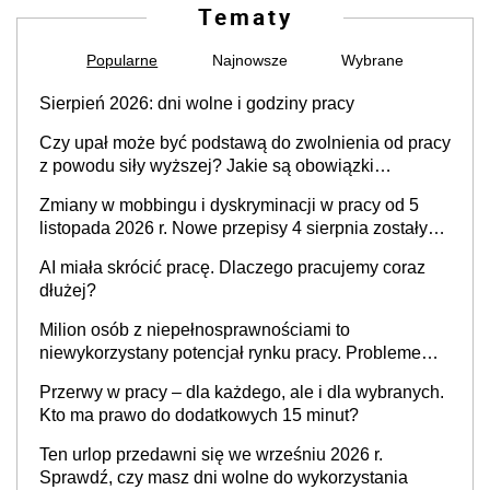
Tematy
Popularne
Najnowsze
Wybrane
Sierpień 2026: dni wolne i godziny pracy
Czy upał może być podstawą do zwolnienia od pracy
z powodu siły wyższej? Jakie są obowiązki
pracodawcy
Zmiany w mobbingu i dyskryminacji w pracy od 5
listopada 2026 r. Nowe przepisy 4 sierpnia zostały
ogłoszone w Dzienniku Ustaw
AI miała skrócić pracę. Dlaczego pracujemy coraz
dłużej?
Milion osób z niepełnosprawnościami to
niewykorzystany potencjał rynku pracy. Problemem
nie jest brak kandydatów, dofinansowań czy
Przerwy w pracy – dla każdego, ale i dla wybranych.
refundacji, ale bariery po stronie systemu i
Kto ma prawo do dodatkowych 15 minut?
świadomości pracodawców [WYWIAD]
Ten urlop przedawni się we wrześniu 2026 r.
Sprawdź, czy masz dni wolne do wykorzystania