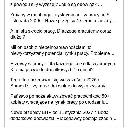
z powodu siły wyższej? Jakie są obowiązki
pracodawcy
Zmiany w mobbingu i dyskryminacji w pracy od 5
listopada 2026 r. Nowe przepisy 4 sierpnia zostały
ogłoszone w Dzienniku Ustaw
AI miała skrócić pracę. Dlaczego pracujemy coraz
dłużej?
Milion osób z niepełnosprawnościami to
niewykorzystany potencjał rynku pracy. Problemem
nie jest brak kandydatów, dofinansowań czy
Przerwy w pracy – dla każdego, ale i dla wybranych.
refundacji, ale bariery po stronie systemu i
Kto ma prawo do dodatkowych 15 minut?
świadomości pracodawców [WYWIAD]
Ten urlop przedawni się we wrześniu 2026 r.
Sprawdź, czy masz dni wolne do wykorzystania
Państwo pomoże aktywizować pracowników 50+,
kobiety wracające na rynek pracy po urodzeniu
dzieci, osoby przewlekle chore i osoby
Nowe przepisy BHP od 11 stycznia 2027 r. Będą
neuroatypowe. Powstanie Fundusz na rzecz
dodatkowe obowiązki. Pracodawcy dostają czas na
Inkluzywności w Zatrudnianiu?
przygotowanie się do zmian