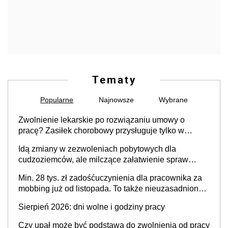
Tematy
Popularne
Najnowsze
Wybrane
Zwolnienie lekarskie po rozwiązaniu umowy o
pracę? Zasiłek chorobowy przysługuje tylko w
przypadku zachorowania w ciągu 14 dni od ustania
Idą zmiany w zezwoleniach pobytowych dla
stosunku pracy
cudzoziemców, ale milczące załatwienie spraw
przewidziano tylko dla wybranych
Min. 28 tys. zł zadośćuczynienia dla pracownika za
mobbing już od listopada. To także nieuzasadniona
krytyka i izolowanie z zespołu
Sierpień 2026: dni wolne i godziny pracy
Czy upał może być podstawą do zwolnienia od pracy