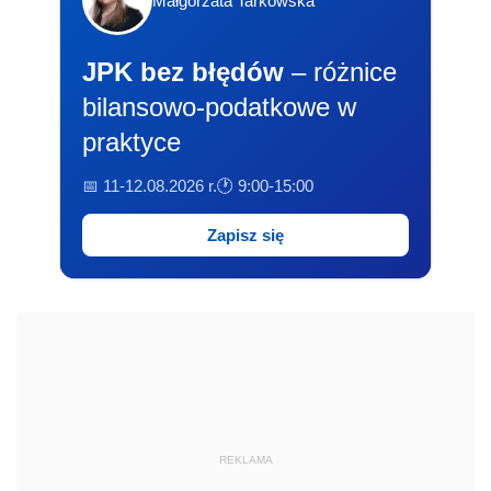
Małgorzata Tarkowska
JPK bez błędów
– różnice
bilansowo-podatkowe w
praktyce
📅 11-12.08.2026 r.
🕐 9:00-15:00
Zapisz się
REKLAMA