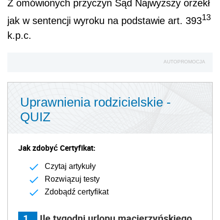
Z omówionych przyczyn Sąd Najwyższy orzekł
13
jak w sentencji wyroku na podstawie art. 393
k.p.c.
AUTOPROMOCJA
Uprawnienia rodzicielskie -
QUIZ
Jak zdobyć Certyfikat:
Czytaj artykuły
Rozwiązuj testy
Zdobądź certyfikat
1
Ile tygodni urlopu macierzyńskiego