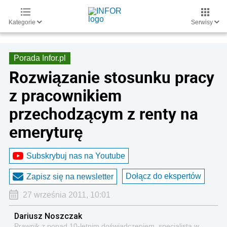
Kategorie
Serwisy
Porada Infor.pl
Rozwiązanie stosunku pracy
z pracownikiem
przechodzącym z renty na
emeryturę
Subskrybuj nas na Youtube
Dołącz do ekspertów
Zapisz się na newsletter
27 września 2011, 10:01
Dariusz Noszczak
Prawnik z ponad 10-letnim doświadczeniem, specjalista w