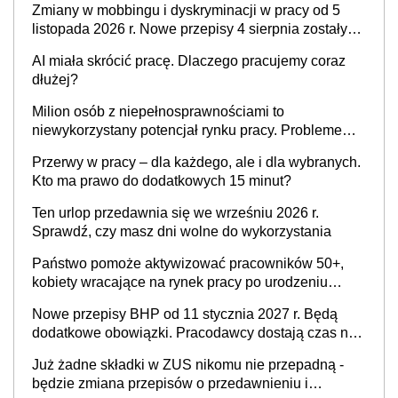
Zmiany w mobbingu i dyskryminacji w pracy od 5
listopada 2026 r. Nowe przepisy 4 sierpnia zostały
ogłoszone w Dzienniku Ustaw
AI miała skrócić pracę. Dlaczego pracujemy coraz
dłużej?
Milion osób z niepełnosprawnościami to
niewykorzystany potencjał rynku pracy. Problemem
nie jest brak kandydatów, dofinansowań czy
Przerwy w pracy – dla każdego, ale i dla wybranych.
refundacji, ale bariery po stronie systemu i
Kto ma prawo do dodatkowych 15 minut?
świadomości pracodawców [WYWIAD]
Ten urlop przedawnia się we wrześniu 2026 r.
Sprawdź, czy masz dni wolne do wykorzystania
Państwo pomoże aktywizować pracowników 50+,
kobiety wracające na rynek pracy po urodzeniu
dzieci, osoby przewlekle chore i osoby
Nowe przepisy BHP od 11 stycznia 2027 r. Będą
neuroatypowe. Powstanie Fundusz na rzecz
dodatkowe obowiązki. Pracodawcy dostają czas na
Inkluzywności w Zatrudnianiu?
przygotowanie się do zmian
Już żadne składki w ZUS nikomu nie przepadną -
będzie zmiana przepisów o przedawnieniu i