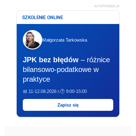
AUTOPROMOCJA
SZKOLENIE ONLINE
Małgorzata Tarkowska
JPK bez błędów
– różnice
bilansowo-podatkowe w
praktyce
📅 11-12.08.2026 r.
🕐 9:00-15:00
Zapisz się