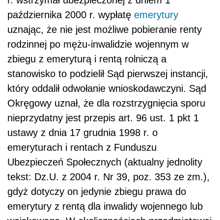
r. wstrzymał ubezpieczonej z dniem 1
października 2000 r. wypłatę
emerytury
uznając, że nie jest możliwe pobieranie renty
rodzinnej po mężu-inwalidzie wojennym w
zbiegu z emeryturą i rentą rolniczą a
stanowisko to podzielił Sąd pierwszej instancji,
który oddalił odwołanie wnioskodawczyni. Sąd
Okręgowy uznał, że dla rozstrzygnięcia sporu
nieprzydatny jest przepis art. 96 ust. 1 pkt 1
ustawy z dnia 17 grudnia 1998 r. o
emeryturach i rentach z Funduszu
Ubezpieczeń Społecznych (aktualny jednolity
tekst: Dz.U. z 2004 r. Nr 39, poz. 353 ze zm.),
gdyż dotyczy on jedynie zbiegu prawa do
emerytury z rentą dla inwalidy wojennego lub