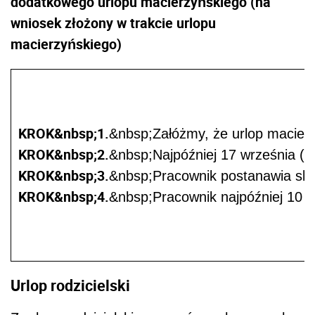
dodatkowego urlopu macierzyńskiego (na
wniosek złożony w trakcie urlopu
macierzyńskiego)
KROK&nbsp;1.
&nbsp;Załóżmy, że urlop macierz
KROK&nbsp;2.
&nbsp;Najpóźniej 17 września (m
KROK&nbsp;3.
&nbsp;Pracownik postanawia skorz
KROK&nbsp;4.
&nbsp;Pracownik najpóźniej 10 p
Urlop rodzicielski