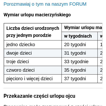
Porozmawiaj o tym na naszym FORUM
Wymiar urlopu macierzyńskiego
Wymiar urlopu maci
Liczba dzieci urodzonych
przy jednym porodzie
w tygodniach
w 
jedno dziecko
20 tygodni
14
dwoje dzieci
31 tygodni
21
troje dzieci
33 tygodnie
23
czworo dzieci
35 tygodni
24
pięcioro i więcej dzieci
37 tygodni
25
Przekazanie części urlopu ojcu