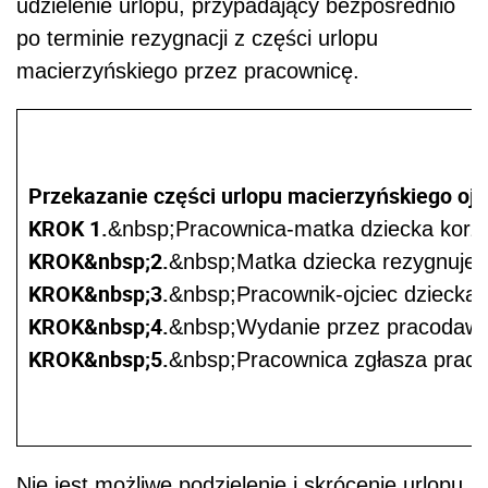
udzielenie urlopu, przypadający bezpośrednio
po terminie rezygnacji z części urlopu
macierzyńskiego przez pracownicę.
Przekazanie części urlopu macierzyńskiego ojc
KROK 1.
&nbsp;Pracownica-matka dziecka korzys
KROK&nbsp;2.
&nbsp;Matka dziecka rezygnuje z p
KROK&nbsp;3.
&nbsp;Pracownik-ojciec dziecka 
KROK&nbsp;4.
&nbsp;Wydanie przez pracodawcę 
KROK&nbsp;5.
&nbsp;Pracownica zgłasza pracod
Nie jest możliwe podzielenie i skrócenie urlopu