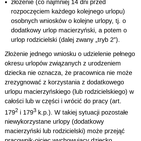
złożenie (co najmniej 14 dni przed
rozpoczęciem każdego kolejnego urlopu)
osobnych wniosków o kolejne urlopy, tj. o
dodatkowy urlop macierzyński, a potem o
urlop rodzicielski (dalej zwany „tryb 2”).
Złożenie jednego wniosku o udzielenie pełnego
okresu urlopów związanych z urodzeniem
dziecka nie oznacza, że pracownica nie może
zrezygnować z korzystania z dodatkowego
urlopu macierzyńskiego (lub rodzicielskiego) w
całości lub w części i wrócić do pracy (art.
2
3
179
i 179
k.p.). W takiej sytuacji pozostałe
niewykorzystane urlopy (dodatkowy
macierzyński lub rodzicielski) może przejąć
pracownik-ojciec wychowujący dziecko.