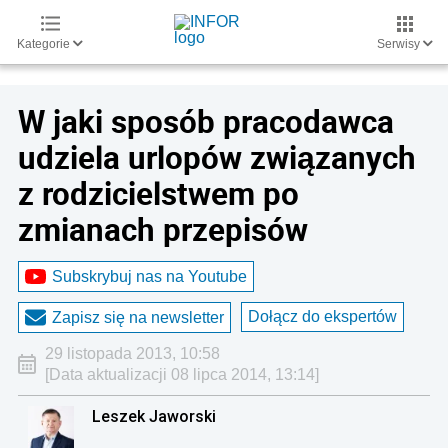
Kategorie
Serwisy
W jaki sposób pracodawca
udziela urlopów związanych
z rodzicielstwem po
zmianach przepisów
Subskrybuj nas na Youtube
Dołącz do ekspertów
Zapisz się na newsletter
29 listopada 2013, 10:58
[Data aktualizacji 08 lipca 2014, 13:14]
Leszek Jaworski