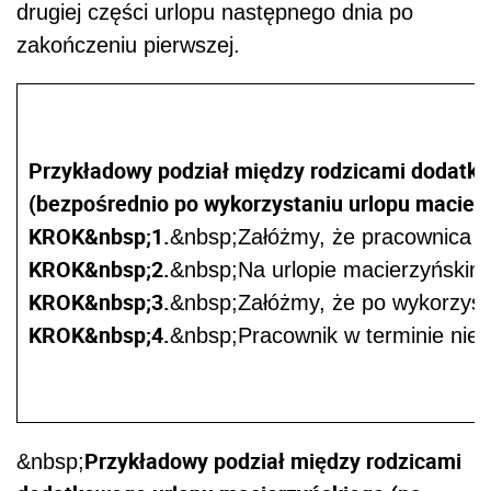
drugiej części urlopu następnego dnia po
zakończeniu pierwszej.
Przykładowy podział między rodzicami dodatk
(bezpośrednio po wykorzystaniu urlopu macier
KROK&nbsp;1.
&nbsp;Załóżmy, że pracownica 1 l
KROK&nbsp;2.
&nbsp;Na urlopie macierzyńskim 
KROK&nbsp;3.
&nbsp;Załóżmy, że po wykorzystan
KROK&nbsp;4.
&nbsp;Pracownik w terminie nie k
Przykładowy podział między rodzicami
&nbsp;