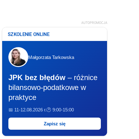
AUTOPROMOCJA
SZKOLENIE ONLINE
Małgorzata Tarkowska
JPK bez błędów
– różnice
bilansowo-podatkowe w
praktyce
📅 11-12.08.2026 r.
🕐 9:00-15:00
Zapisz się