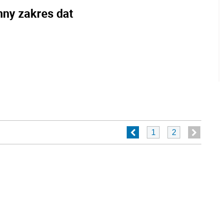
nny zakres dat
1
2