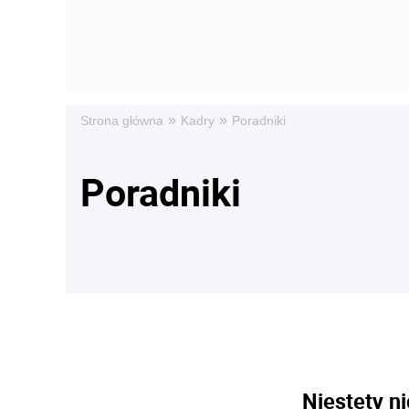
»
»
Strona główna
Kadry
Poradniki
Poradniki
Niestety ni