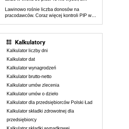
konieczność. Powodem są rosnące koszty
Lawinowo rośnie liczba donosów na
życia
pracodawców. Coraz więcej kontroli PIP w
efekcie zgłoszeń mobbingu
Kalkulatory
Kalkulator liczby dni
Kalkulator dat
Kalkulator wynagrodzeń
Kalkulator brutto-netto
Kalkulator umów zlecenia
Kalkulator umów o dzieło
Kalkulator dla przedsiębiorców Polski Ład
Kalkulator składki zdrowotnej dla
przedsiębiorcy
Kalkulator składki wypadkowej