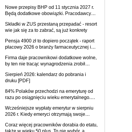
urodzeniu dzieci, osoby przewlekle chore i
Nowe przepisy BHP od 11 stycznia 2027 r.
osoby neuroatypowe. Powstanie Fundusz
Będą dodatkowe obowiązki. Pracodawcy
na rzecz Inkluzywności w Zatrudnianiu?
dostają czas na przygotowanie się do zmian
Składki w ZUS przestaną przepadać - resort
wie jak się za to zabrać, są już konkrety
Pensja 4900 zł to dopiero początek - raport
płacowy 2026 o branży farmaceutycznej i
chemicznej
Firma daje pracownikowi dodatkowe wolne,
by ten nie tracąc wynagrodzenia zrobił
dodatkowe badania. Ten benefit się
Sierpień 2026: kalendarz do pobrania i
sprawdza
druku [PDF]
84% Polaków przechodzi na emeryturę od
razu po osiągnięciu wieku emerytalnego.
Natomiast pokolenie X musi pracować
Wcześniejsze wypłaty emerytur w sierpniu
dłużej, ale czy jest w stanie? Pracownicy
2026 r. Kiedy emeryci otrzymają swoje
45+ to siła napędowa gospodarki
świadczenia?
Coraz więcej pracowników dorabia do etatu,
także w wieku 50 plus. To nie wybór, a