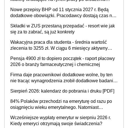
dzieci, osoby przewlekle chore i osoby
Nowe przepisy BHP od 11 stycznia 2027 r. Będą
neuroatypowe. Powstanie Fundusz na rzecz
dodatkowe obowiązki. Pracodawcy dostają czas na
Inkluzywności w Zatrudnianiu?
przygotowanie się do zmian
Składki w ZUS przestaną przepadać - resort wie jak
się za to zabrać, są już konkrety
Wakacyjna praca dla studenta - średnia wartość
zlecenia to 3255 zł. W ciągu 6 miesięcy aktywny
freelancer-student zarabia ponad 10,7 tys. zł
Pensja 4900 zł to dopiero początek - raport płacowy
2026 o branży farmaceutycznej i chemicznej
Firma daje pracownikowi dodatkowe wolne, by ten
nie tracąc wynagrodzenia zrobił dodatkowe badania.
Ten benefit się sprawdza
Sierpień 2026: kalendarz do pobrania i druku [PDF]
84% Polaków przechodzi na emeryturę od razu po
osiągnięciu wieku emerytalnego. Natomiast
pokolenie X musi pracować dłużej, ale czy jest w
Wcześniejsze wypłaty emerytur w sierpniu 2026 r.
stanie? Pracownicy 45+ to siła napędowa
Kiedy emeryci otrzymają swoje świadczenia?
gospodarki