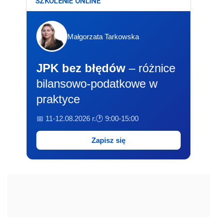
SZKOLENIE ONLINE
Małgorzata Tarkowska
JPK bez błędów
– różnice
bilansowo-podatkowe w
praktyce
📅 11-12.08.2026 r.
🕐 9:00-15:00
Zapisz się