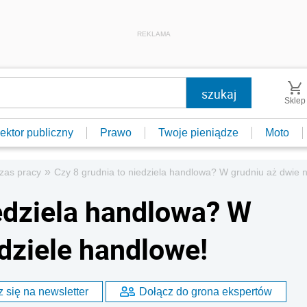
REKLAMA
Sklep
ektor publiczny
Prawo
Twoje pieniądze
Moto
»
zas pracy
Czy 8 grudnia to niedziela handlowa? W grudniu aż dwie n
iedziela handlowa? W
dziele handlowe!
 się na newsletter
Dołącz do grona ekspertów