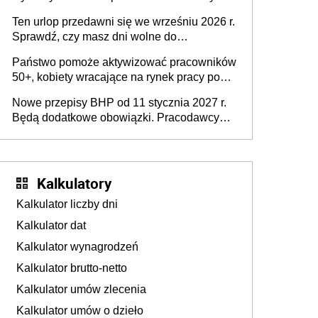
stronie systemu i świadomości
15 minut?
pracodawców [WYWIAD]
Ten urlop przedawni się we wrześniu 2026 r.
Sprawdź, czy masz dni wolne do
wykorzystania
Państwo pomoże aktywizować pracowników
50+, kobiety wracające na rynek pracy po
urodzeniu dzieci, osoby przewlekle chore i
Nowe przepisy BHP od 11 stycznia 2027 r.
osoby neuroatypowe. Powstanie Fundusz
Będą dodatkowe obowiązki. Pracodawcy
na rzecz Inkluzywności w Zatrudnianiu?
dostają czas na przygotowanie się do zmian
Kalkulatory
Kalkulator liczby dni
Kalkulator dat
Kalkulator wynagrodzeń
Kalkulator brutto-netto
Kalkulator umów zlecenia
Kalkulator umów o dzieło