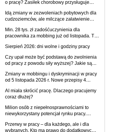
o pracę? Zasiłek chorobowy przysługuje
tylko w przypadku zachorowania w ciągu 14
Idą zmiany w zezwoleniach pobytowych dla
dni od ustania stosunku pracy
cudzoziemców, ale milczące załatwienie
spraw przewidziano tylko dla wybranych
Min. 28 tys. zł zadośćuczynienia dla
pracownika za mobbing już od listopada. To
także nieuzasadniona krytyka i izolowanie z
Sierpień 2026: dni wolne i godziny pracy
zespołu
Czy upał może być podstawą do zwolnienia
od pracy z powodu siły wyższej? Jakie są
obowiązki pracodawcy
Zmiany w mobbingu i dyskryminacji w pracy
od 5 listopada 2026 r. Nowe przepisy 4
sierpnia zostały ogłoszone w Dzienniku
AI miała skrócić pracę. Dlaczego pracujemy
Ustaw
coraz dłużej?
Milion osób z niepełnosprawnościami to
niewykorzystany potencjał rynku pracy.
Problemem nie jest brak kandydatów,
Przerwy w pracy – dla każdego, ale i dla
dofinansowań czy refundacji, ale bariery po
wybranych. Kto ma prawo do dodatkowych