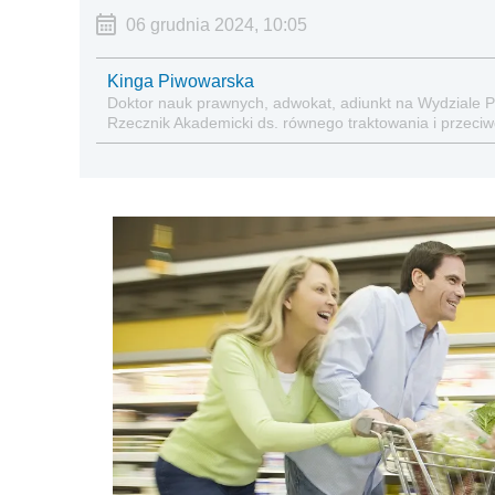
06 grudnia 2024, 10:05
Kinga Piwowarska
Doktor nauk prawnych, adwokat, adiunkt na Wydziale 
Rzecznik Akademicki ds. równego traktowania i przeciwdz
zabezpieczeniu społecznym oraz administracyjnoprawn