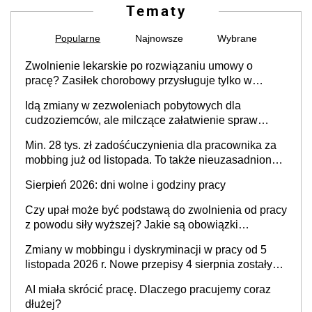
Tematy
Popularne
Najnowsze
Wybrane
Zwolnienie lekarskie po rozwiązaniu umowy o
pracę? Zasiłek chorobowy przysługuje tylko w
przypadku zachorowania w ciągu 14 dni od ustania
Idą zmiany w zezwoleniach pobytowych dla
stosunku pracy
cudzoziemców, ale milczące załatwienie spraw
przewidziano tylko dla wybranych
Min. 28 tys. zł zadośćuczynienia dla pracownika za
mobbing już od listopada. To także nieuzasadniona
krytyka i izolowanie z zespołu
Sierpień 2026: dni wolne i godziny pracy
Czy upał może być podstawą do zwolnienia od pracy
z powodu siły wyższej? Jakie są obowiązki
pracodawcy
Zmiany w mobbingu i dyskryminacji w pracy od 5
listopada 2026 r. Nowe przepisy 4 sierpnia zostały
ogłoszone w Dzienniku Ustaw
AI miała skrócić pracę. Dlaczego pracujemy coraz
dłużej?