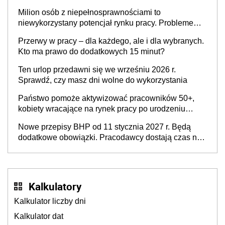
Milion osób z niepełnosprawnościami to
niewykorzystany potencjał rynku pracy. Problemem
nie jest brak kandydatów, dofinansowań czy
Przerwy w pracy – dla każdego, ale i dla wybranych.
refundacji, ale bariery po stronie systemu i
Kto ma prawo do dodatkowych 15 minut?
świadomości pracodawców [WYWIAD]
Ten urlop przedawni się we wrześniu 2026 r.
Sprawdź, czy masz dni wolne do wykorzystania
Państwo pomoże aktywizować pracowników 50+,
kobiety wracające na rynek pracy po urodzeniu
dzieci, osoby przewlekle chore i osoby
Nowe przepisy BHP od 11 stycznia 2027 r. Będą
neuroatypowe. Powstanie Fundusz na rzecz
dodatkowe obowiązki. Pracodawcy dostają czas na
Inkluzywności w Zatrudnianiu?
przygotowanie się do zmian
Kalkulatory
Kalkulator liczby dni
Kalkulator dat