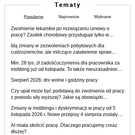
Tematy
Popularne
Najnowsze
Wybrane
Zwolnienie lekarskie po rozwiązaniu umowy o
pracę? Zasiłek chorobowy przysługuje tylko w
przypadku zachorowania w ciągu 14 dni od ustania
Idą zmiany w zezwoleniach pobytowych dla
stosunku pracy
cudzoziemców, ale milczące załatwienie spraw
przewidziano tylko dla wybranych
Min. 28 tys. zł zadośćuczynienia dla pracownika za
mobbing już od listopada. To także nieuzasadniona
krytyka i izolowanie z zespołu
Sierpień 2026: dni wolne i godziny pracy
Czy upał może być podstawą do zwolnienia od pracy
z powodu siły wyższej? Jakie są obowiązki
pracodawcy
Zmiany w mobbingu i dyskryminacji w pracy od 5
listopada 2026 r. Nowe przepisy 4 sierpnia zostały
ogłoszone w Dzienniku Ustaw
AI miała skrócić pracę. Dlaczego pracujemy coraz
dłużej?