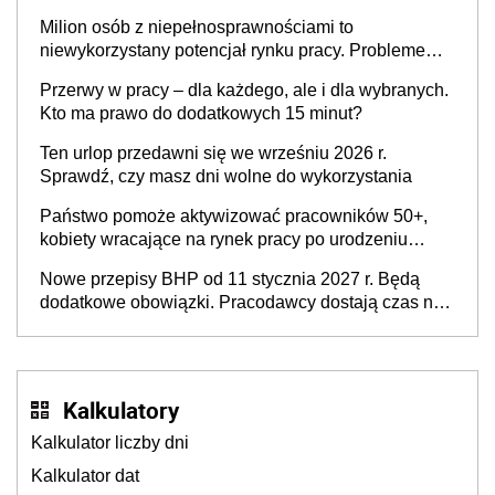
Milion osób z niepełnosprawnościami to
niewykorzystany potencjał rynku pracy. Problemem
nie jest brak kandydatów, dofinansowań czy
Przerwy w pracy – dla każdego, ale i dla wybranych.
refundacji, ale bariery po stronie systemu i
Kto ma prawo do dodatkowych 15 minut?
świadomości pracodawców [WYWIAD]
Ten urlop przedawni się we wrześniu 2026 r.
Sprawdź, czy masz dni wolne do wykorzystania
Państwo pomoże aktywizować pracowników 50+,
kobiety wracające na rynek pracy po urodzeniu
dzieci, osoby przewlekle chore i osoby
Nowe przepisy BHP od 11 stycznia 2027 r. Będą
neuroatypowe. Powstanie Fundusz na rzecz
dodatkowe obowiązki. Pracodawcy dostają czas na
Inkluzywności w Zatrudnianiu?
przygotowanie się do zmian
Kalkulatory
Kalkulator liczby dni
Kalkulator dat