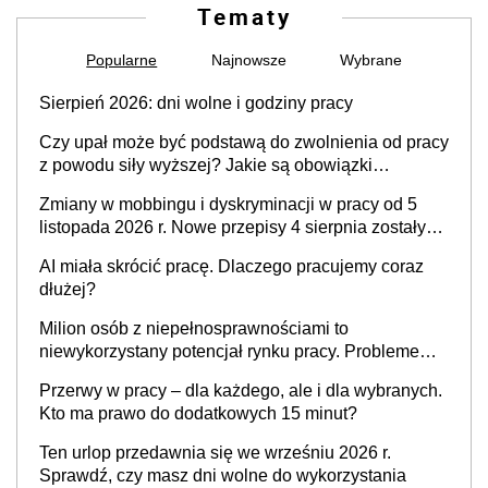
Tematy
Popularne
Najnowsze
Wybrane
Sierpień 2026: dni wolne i godziny pracy
Czy upał może być podstawą do zwolnienia od pracy
z powodu siły wyższej? Jakie są obowiązki
pracodawcy
Zmiany w mobbingu i dyskryminacji w pracy od 5
listopada 2026 r. Nowe przepisy 4 sierpnia zostały
ogłoszone w Dzienniku Ustaw
AI miała skrócić pracę. Dlaczego pracujemy coraz
dłużej?
Milion osób z niepełnosprawnościami to
niewykorzystany potencjał rynku pracy. Problemem
nie jest brak kandydatów, dofinansowań czy
Przerwy w pracy – dla każdego, ale i dla wybranych.
refundacji, ale bariery po stronie systemu i
Kto ma prawo do dodatkowych 15 minut?
świadomości pracodawców [WYWIAD]
Ten urlop przedawnia się we wrześniu 2026 r.
Sprawdź, czy masz dni wolne do wykorzystania