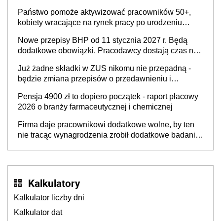
Państwo pomoże aktywizować pracowników 50+,
kobiety wracające na rynek pracy po urodzeniu
dzieci, osoby przewlekle chore i osoby
Nowe przepisy BHP od 11 stycznia 2027 r. Będą
neuroatypowe. Powstanie Fundusz na rzecz
dodatkowe obowiązki. Pracodawcy dostają czas na
Inkluzywności w Zatrudnianiu?
przygotowanie się do zmian
Już żadne składki w ZUS nikomu nie przepadną -
będzie zmiana przepisów o przedawnieniu i
niepodleganiu ubezpieczeniom społecznym
Pensja 4900 zł to dopiero początek - raport płacowy
2026 o branży farmaceutycznej i chemicznej
Firma daje pracownikowi dodatkowe wolne, by ten
nie tracąc wynagrodzenia zrobił dodatkowe badania.
Ten benefit się sprawdza
Kalkulatory
Kalkulator liczby dni
Kalkulator dat