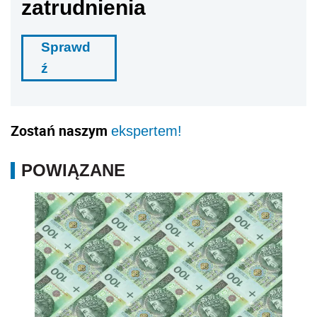
zatrudnienia
Sprawd
ź
Zostań naszym
ekspertem!
POWIĄZANE